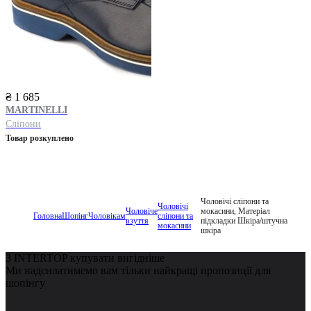
₴ 1 685
MARTINELLI
Сліпони
Товар розкуплено
Чоловічі сліпони та
Чоловічі
Чоловіче
мокасини, Матеріал
Головна
Шопінг
Чоловікам
сліпони та
взуття
підкладки Шкіра/штучна
мокасини
шкіра
З INTERTOP купувати вигідніше
Ми надсилатимемо вам тільки найкращі пропозиції для
шопінгу