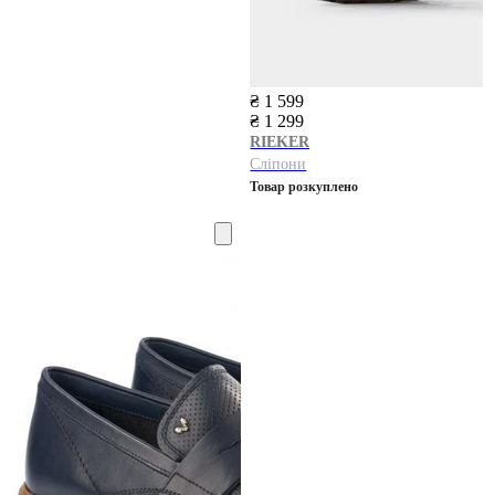
₴ 1 599
₴ 1 299
RIEKER
Сліпони
Товар розкуплено