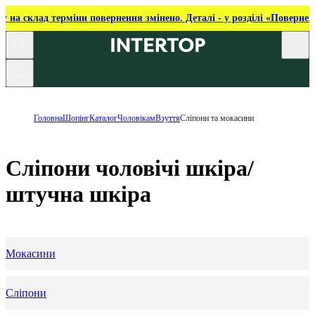
ку на склад терміни повернення змінено. Деталі - у розділі «Повернен
Головна
Шопінг
Каталог
Чоловікам
Взуття
Сліпони та мокасини
Сліпони чоловічі шкіра/
штучна шкіра
Мокасини
Сліпони