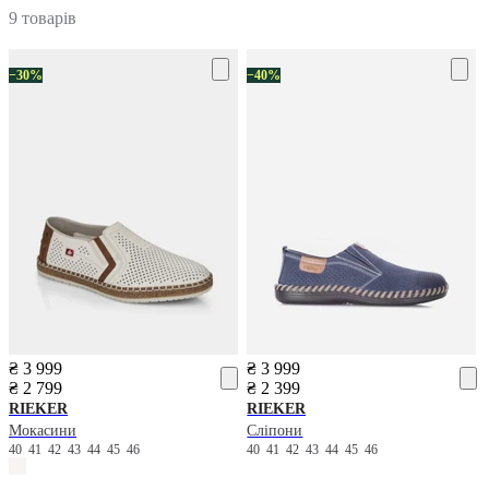
9 товарів
−30%
−40%
₴ 3 999
₴ 3 999
₴ 2 799
₴ 2 399
RIEKER
RIEKER
Мокасини
Сліпони
40
41
42
43
44
45
46
40
41
42
43
44
45
46