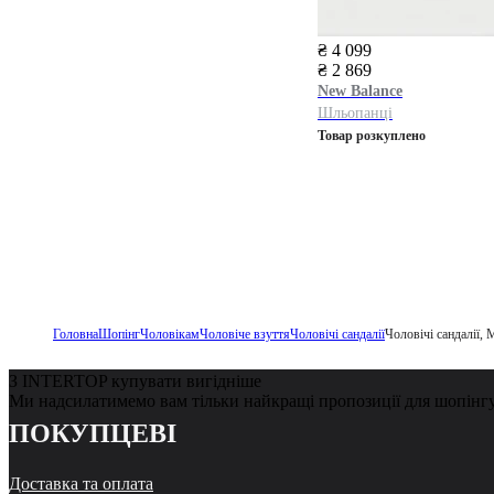
₴ 4 099
₴ 2 869
New Balance
Шльопанці
Товар розкуплено
Головна
Шопінг
Чоловікам
Чоловіче взуття
Чоловічі сандалії
Чоловічі сандалії,
З INTERTOP купувати вигідніше
Ми надсилатимемо вам тільки найкращі пропозиції для шопінг
ПОКУПЦЕВІ
Доставка та оплата