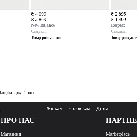
₴ 4 099
₴ 2 895
₴ 2 869
₴ 1 499
New Balance
Respect
Сандалії
Сандалії
Товар розкуплено
Товар розкупл
 Матеріал верху Тканина
Жінкам
Чоловікам
Дітям
у
ПРО НАС
ПАРТН
Магазини
Marketplace