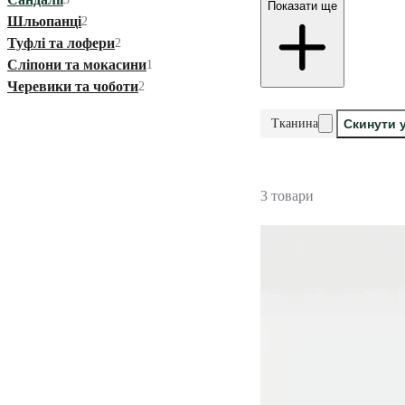
Показати ще
Шльопанці
2
Туфлі та лофери
2
Сліпони та мокасини
1
Черевики та чоботи
2
Тканина
Скинути 
3 товари