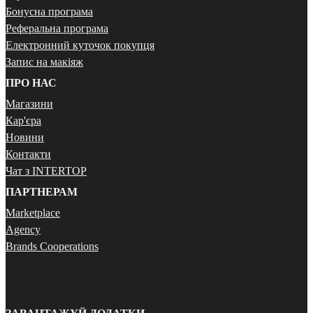
Бонусна програма
Реферальна програма
Електронний куточок покупця
Запис на макіяж
ПРО НАС
Магазини
Кар'єра
Новини
Контакти
Чат з INTERTOP
ПАРТНЕРАМ
Marketplace
Agency
Brands Cooperations