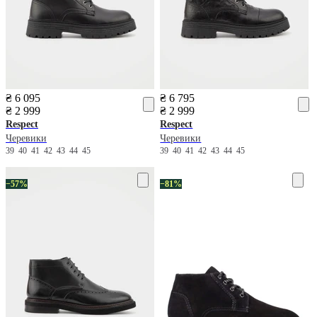
₴ 6 095
₴ 6 795
₴ 2 999
₴ 2 999
Respect
Respect
Черевики
Черевики
39
40
41
42
43
44
45
39
40
41
42
43
44
45
−57%
−81%