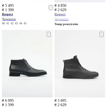
₴ 5 495
₴ 4 850
₴ 1 399
₴ 2 629
Respect
Respect
Черевики
Черевики
40
41
42
43
44
45
Товар розкуплено
₴ 6 095
₴ 5 695
₴ 1 599
₴ 2 629