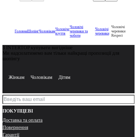
Чоловічі
Чоловічі
Чоловіче
Чоловічі
Головна
Шопінг
Чоловікам
черевики та
черевики
взуття
черевики
чоботи
Respect
З INTERTOP купувати вигідніше
Ми надсилатимемо вам тільки найкращі пропозиції для
шопінгу
Жінкам
Чоловікам
Дітям
ПОКУПЦЕВІ
Доставка та оплата
Повернення
Гарантії