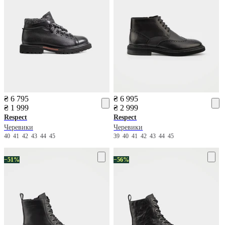
₴ 6 795
₴ 6 995
₴ 1 999
₴ 2 999
Respect
Respect
Черевики
Черевики
40
41
42
43
44
45
39
40
41
42
43
44
45
−51%
−56%