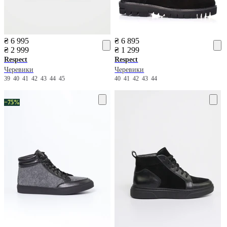
₴ 6 995
₴ 6 895
₴ 2 999
₴ 1 299
Respect
Respect
Черевики
Черевики
39
40
41
42
43
44
45
40
41
42
43
44
−75%