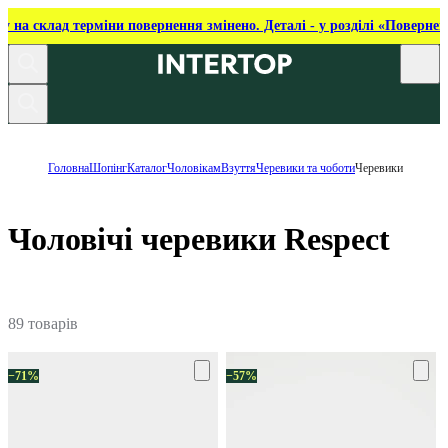
ку на склад терміни повернення змінено. Деталі - у розділі «Повернен
Головна
Шопінг
Каталог
Чоловікам
Взуття
Черевики та чоботи
Черевики
Чоловічі черевики Respect
89 товарів
−71%
−57%