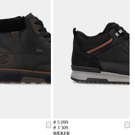
₴ 5 099
₴ 3 309
RIEKER