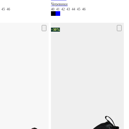
Черевики
4
45
46
40
41
42
43
44
45
46
−30%