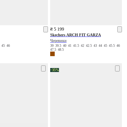
₴ 5 199
Skechers
ARCH FIT GARZA
Черевики
4
45
46
39
39.5
40
41
41.5
42
42.5
43
44
45
45.5
46
47.5
48.5
−35%