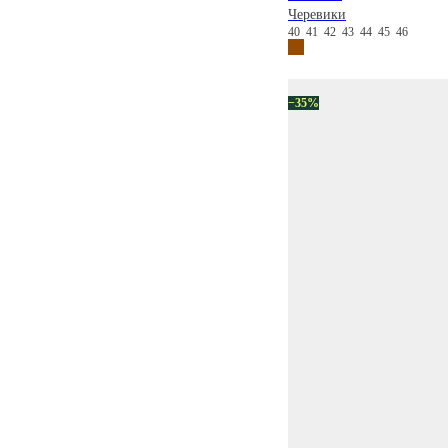
Черевики
40
41
42
43
44
45
46
−35%