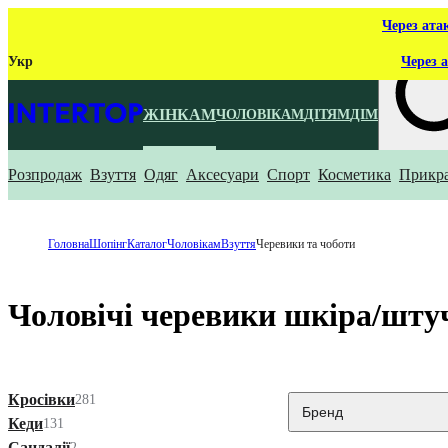
Через ата
Укр
Через а
ЖІНКАМ
ЧОЛОВІКАМ
ДІТЯМ
ДІМ
Розпродаж
Взуття
Одяг
Аксесуари
Спорт
Косметика
Прикр
Що ти ш
Головна
Шопінг
Каталог
Чоловікам
Взуття
Черевики та чоботи
Чоловічі черевики шкіра/шту
Кросівки
281
Бренд
Кеди
131
Сандалії
2