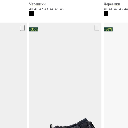
Черевики
Черевики
40
41
42
43
44
45
46
40
41
42
43
4
−35%
−30%