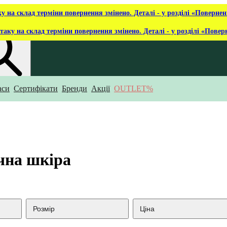
ку на склад терміни повернення змінено. Деталі - у розділі «Повернен
таку на склад терміни повернення змінено. Деталі - у розділі «Повер
аси
Сертифікати
Бренди
Акції
OUTLET%
укаєш?
чна шкіра
Розмір
Ціна