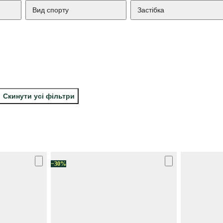
Вид спорту
Застібка
Скинути усі фільтри
−30%