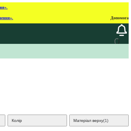
ня».
нення».
Допомога
Колір
Матеріал верху
(1)