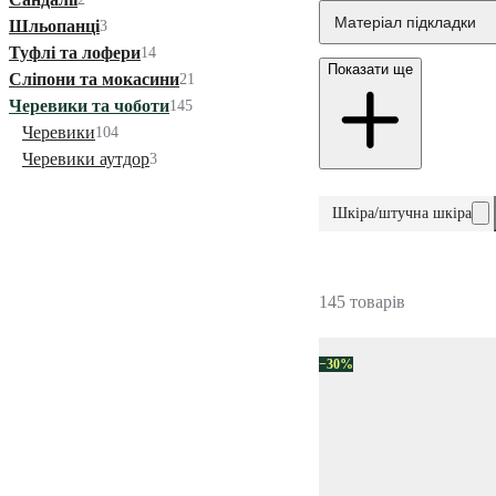
Матеріал підкладки
Шльопанці
3
Туфлі та лофери
14
Показати ще
Сліпони та мокасини
21
Черевики та чоботи
145
Черевики
104
Черевики аутдор
3
Шкіра/штучна шкіра
145 товарів
−30%