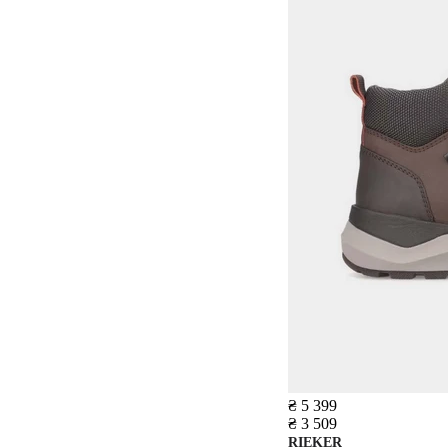
₴ 5 399
₴ 3 509
RIEKER