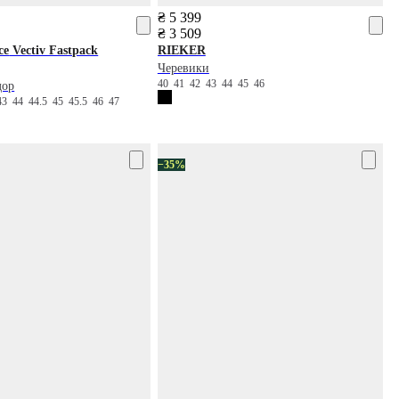
₴ 5 399
₴ 3 509
ce
Vectiv Fastpack
RIEKER
Черевики
40
41
42
43
44
45
46
дор
43
44
44.5
45
45.5
46
47
−35%