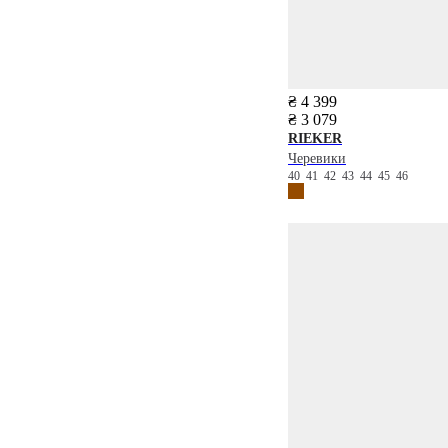
₴ 4 399
₴ 3 079
RIEKER
Черевики
40
41
42
43
44
45
46