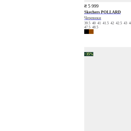
₴ 5 999
Skechers
POLLARD
Черевики
39.5
40
41
41.5
42
42.5
43
47.5
48.5
−35%