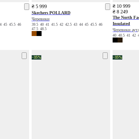
₴ 10 999
₴ 5 999
₴ 8 249
Skechers
POLLARD
The North Fa
Черевики
Insulated
44
45
45.5
46
39.5
40
41
41.5
42
42.5
43
44
45
45.5
46
47.5
48.5
Черевики аут
40
40.5
41
42
−35%
−35%