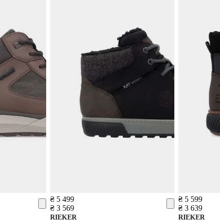
₴ 5 499
₴ 5 599
₴ 3 569
₴ 3 639
RIEKER
RIEKER