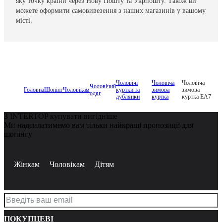
яку точку країни через Нову Пошту та Укрпошту. Також ви
можете оформити самовивезення з наших магазинів у вашому
місті.
Чоловічі
Чоловіча
Чоловіча
Чоловічий
Головна
Шопінг
Чоловікам
куртки та
зимова
зимова
одяг
дублянки
куртка
куртка EA7
З INTERTOP купувати вигідніше
Ми надсилатимемо вам тільки найкращі пропозиції для
шопінгу
Жінкам
Чоловікам
Дітям
ПОКУПЦЕВІ