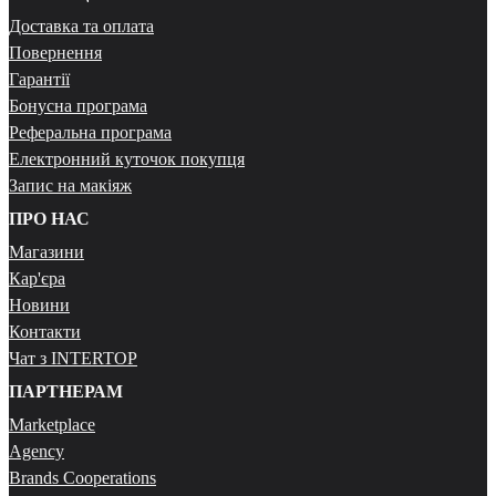
Доставка та оплата
Повернення
Гарантії
Бонусна програма
Реферальна програма
Електронний куточок покупця
Запис на макіяж
ПРО НАС
Магазини
Кар'єра
Новини
Контакти
Чат з INTERTOP
ПАРТНЕРАМ
Marketplace
Agency
Brands Cooperations