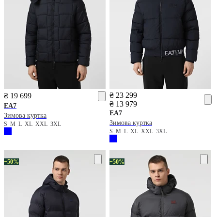
₴ 23 299
₴ 19 699
₴ 13 979
EA7
EA7
Зимова куртка
Зимова куртка
S
M
L
XL
XXL
3XL
S
M
L
XL
XXL
3XL
−50%
−50%