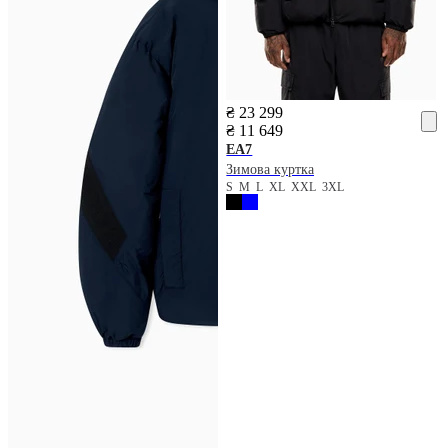
₴ 23 299
₴ 11 649
EA7
Зимова куртка
S
M
L
XL
XXL
3XL