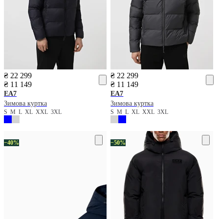
₴ 22 299
₴ 22 299
₴ 11 149
₴ 11 149
EA7
EA7
Зимова куртка
Зимова куртка
S
M
L
XL
XXL
3XL
S
M
L
XL
XXL
3XL
−40%
−50%