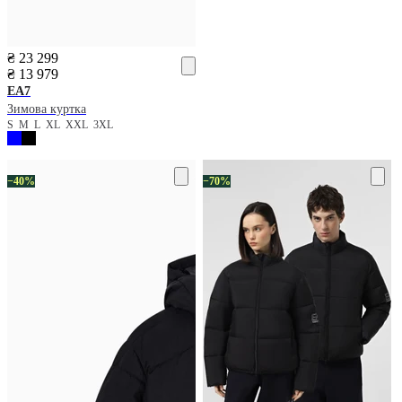
₴ 23 299
₴ 13 979
EA7
Зимова куртка
S
M
L
XL
XXL
3XL
−40%
−70%