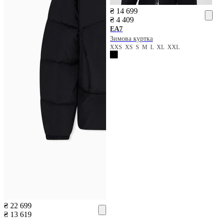
₴ 14 699
₴ 4 409
EA7
Зимова куртка
XXS
XS
S
M
L
XL
XXL
₴ 22 699
₴ 13 619