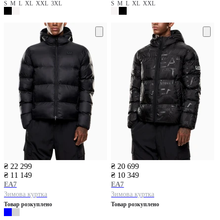
S
M
L
XL
XXL
3XL
S
M
L
XL
XXL
₴ 22 299
₴ 20 699
₴ 11 149
₴ 10 349
EA7
EA7
Зимова куртка
Зимова куртка
Товар розкуплено
Товар розкуплено