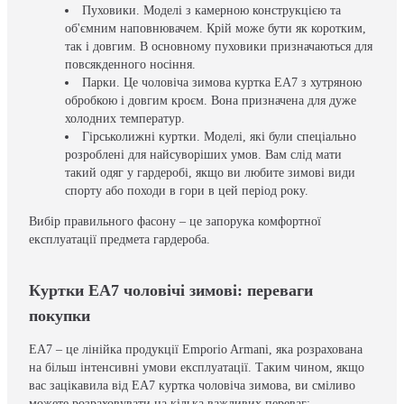
Пуховики. Моделі з камерною конструкцією та
об'ємним наповнювачем. Крій може бути як коротким,
так і довгим. В основному пуховики призначаються для
повсякденного носіння.
Парки. Це чоловіча зимова куртка EA7 з хутряною
обробкою і довгим кроєм. Вона призначена для дуже
холодних температур.
Гірськолижні куртки. Моделі, які були спеціально
розроблені для найсуворіших умов. Вам слід мати
такий одяг у гардеробі, якщо ви любите зимові види
спорту або походи в гори в цей період року.
Вибір правильного фасону – це запорука комфортної
експлуатації предмета гардероба.
Куртки EA7 чоловічі зимові: переваги
покупки
EA7 – це лінійка продукції Emporio Armani, яка розрахована
на більш інтенсивні умови експлуатації. Таким чином, якщо
вас зацікавила від EA7 куртка чоловіча зимова, ви сміливо
можете розраховувати на кілька важливих переваг: