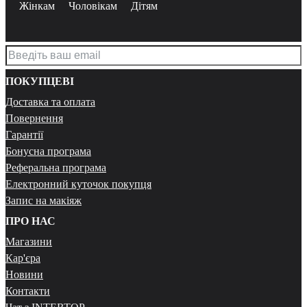
Жінкам
Чоловікам
Дітям
ПОКУПЦЕВІ
Доставка та оплата
Повернення
Гарантії
Бонусна програма
Реферальна програма
Електронний куточок покупця
Запис на макіяж
ПРО НАС
Магазини
Кар'єра
Новини
Контакти