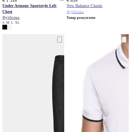
₴ 1 518
₴ 839
Under Armour
Sportstyle Left
New Balance
Classic
Chest
Футболка
Футболка
Товар розкуплено
S
M
L
XL