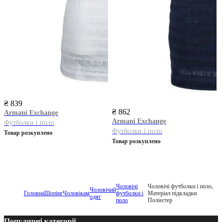
₴ 839
₴ 862
Armani Exchange
Armani Exchange
Футболки і поло
Футболки і поло
Товар розкуплено
Товар розкуплено
Чоловічі
Чоловічі футболки і поло,
Чоловічий
Головна
Шопінг
Чоловікам
футболки і
Матеріал підкладки
одяг
поло
Поліестер
Популярні категорії