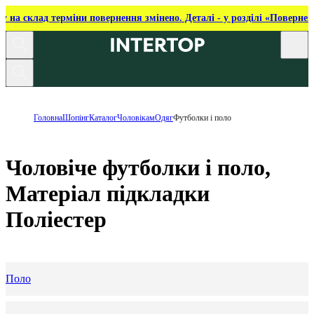
ку на склад терміни повернення змінено. Деталі - у розділі «Повернен
Головна
Шопінг
Каталог
Чоловікам
Одяг
Футболки і поло
Чоловіче футболки і поло,
Матеріал підкладки
Поліестер
Поло