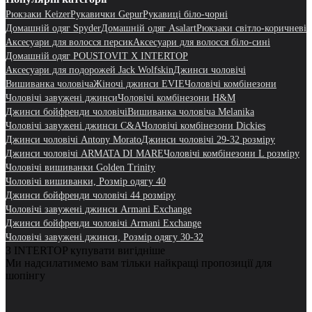
Рюкзаки Keizer
Рукавички Gepur
Рукавиці біло-чорні
Домашній одяг Spyder
Домашній одяг Asalart
Рюкзаки світло-коричневі
Аксесуари для волосся персик
Аксесуари для волосся біло-сині
Домашній одяг POUSTOVIT X INTERTOP
Аксесуари для подорожей Jack Wolfskin
Джинси чоловічі
Вишиванка чоловіча
Жіночі джинси EVIE
Чоловічі комбінезони
Чоловічі завужені джинси
Чоловічі комбінезони H&M
Джинси бойфренди чоловічі
Вишиванка чоловіча Melanika
Чоловічі завужені джинси C&A
Чоловічі комбінезони Dickies
Джинси чоловічі Antony Morato
Джинси чоловічі 29-32 розміру
Джинси чоловічі ARMATA DI MARE
Чоловічі комбінезони L розміру
Чоловічі вишиванки Golden Trinity
Чоловічі вишиванки, Розмір одягу 40
Джинси бойфренди чоловічі 44 розміру
Чоловічі завужені джинси Armani Exchange
Джинси бойфренди чоловічі Armani Exchange
Чоловічі завужені джинси, Розмір одягу 30-32
З INTERTOP купувати вигідніше
Ми надсилатимемо вам тільки найкращі пропозиції для
шопінгу