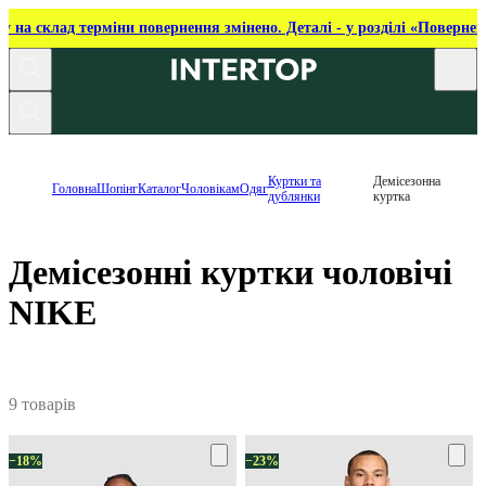
ку на склад терміни повернення змінено. Деталі - у розділі «Повернен
Куртки та
Демісезонна
Головна
Шопінг
Каталог
Чоловікам
Одяг
дублянки
куртка
Демісезонні куртки чоловічі
NIKE
9 товарів
−18%
−23%