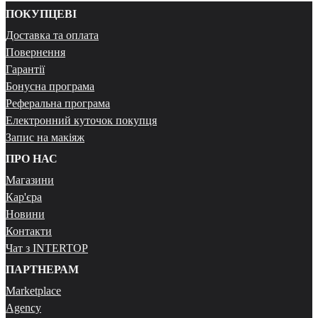
ПОКУПЦЕВІ
Доставка та оплата
Повернення
Гарантії
Бонусна програма
Реферальна програма
Електронний куточок покупця
Запис на макіяж
ПРО НАС
Магазини
Кар'єра
Новини
Контакти
Чат з INTERTOP
ПАРТНЕРАМ
Marketplace
Agency