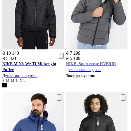
₴ 10 140
₴ 7 299
₴ 5 421
₴ 5 109
NIKE
M Nk Wr Tf Midweight
NIKE
Sportswear HYBRID
Puffer
Демісезонна куртка
Демісезонна куртка
Товар розкуплено
S
M
M
L
XL