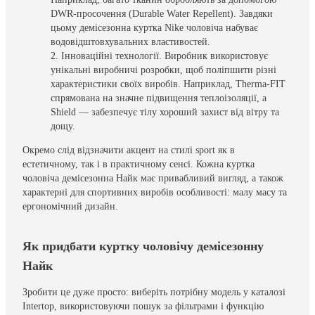
DWR-просочення (Durable Water Repellent). Завдяки
цьому демісезонна куртка Nike чоловіча набуває
водовідштовхувальних властивостей.
Інноваційні технології. Виробник використовує
унікальні виробничі розробки, щоб поліпшити різні
характеристики своїх виробів. Наприклад, Therma-FIT
спрямована на значне підвищення теплоізоляції, а
Shield — забезпечує тілу хороший захист від вітру та
дощу.
Окремо слід відзначити акцент на стилі sport як в
естетичному, так і в практичному сенсі. Кожна куртка
чоловіча демісезонна Найк має привабливий вигляд, а також
характерні для спортивних виробів особливості: малу масу та
ергономічний дизайн.
Як придбати куртку чоловічу демісезонну
Найк
Зробити це дуже просто: виберіть потрібну модель у каталозі
Intertop, використовуючи пошук за фільтрами і функцію