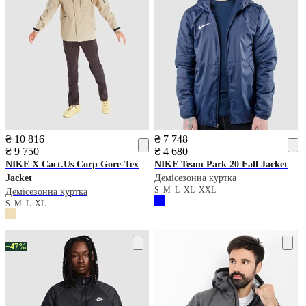
₴ 10 816
₴ 7 748
₴ 9 750
₴ 4 680
NIKE
X Cact.Us Corp Gore-Tex
NIKE
Team Park 20 Fall Jacket
Jacket
Демісезонна куртка
S
M
L
XL
XXL
Демісезонна куртка
S
M
L
XL
−47%