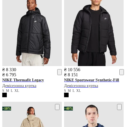
₴ 8 330
₴ 10 556
₴ 6 795
₴ 8 151
NIKE
Thermafit Legacy
NIKE
Sportswear Synthetic-Fill
Демісезонна куртка
Демісезонна куртка
S
M
L
XL
S
M
L
XL
−10%
−40%