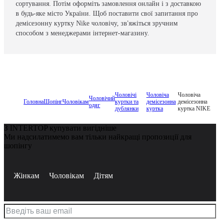
сортування. Потім оформіть замовлення онлайн і з доставкою
в будь-яке місто України. Щоб поставити свої запитання про
демісезонну куртку Nike чоловічу, зв'яжіться зручним
способом з менеджерами інтернет-магазину.
Чоловічі
Чоловіча
Чоловіча
Чоловічий
Головна
Шопінг
Чоловікам
куртки та
демісезонна
демісезонна
одяг
дублянки
куртка
куртка NIKE
З INTERTOP купувати вигідніше
Ми надсилатимемо вам тільки найкращі пропозиції для
шопінгу
Жінкам
Чоловікам
Дітям