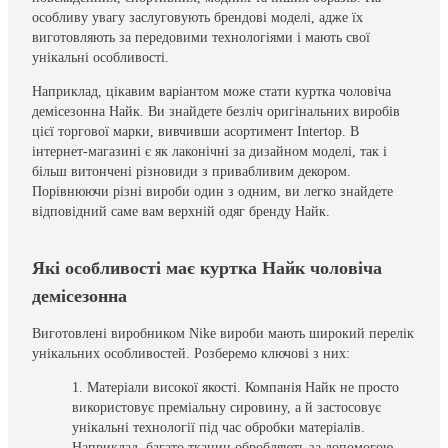
особливу увагу заслуговують брендові моделі, адже їх
виготовляють за передовими технологіями і мають свої
унікальні особливості.
Наприклад, цікавим варіантом може стати куртка чоловіча
демісезонна Найк. Ви знайдете безліч оригінальних виробів
цієї торгової марки, вивчивши асортимент Intertop. В
інтернет-магазині є як лаконічні за дизайном моделі, так і
більш витончені різновиди з привабливим декором.
Порівнюючи різні вироби один з одним, ви легко знайдете
відповідний саме вам верхній одяг бренду Найк.
Які особливості має куртка Найк чоловіча
демісезонна
Виготовлені виробником Nike вироби мають широкий перелік
унікальних особливостей. Розберемо ключові з них:
Матеріали високої якості. Компанія Найк не просто
використовує преміальну сировину, а й застосовує
унікальні технології під час обробки матеріалів.
Наприклад, багато тканин обробляють за допомогою