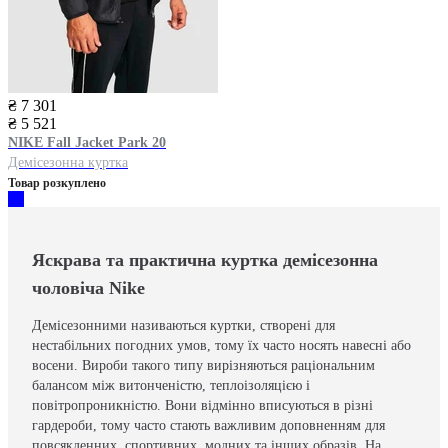
₴ 7 301
₴ 5 521
NIKE
Fall Jacket Park 20
Демісезонна куртка
Товар розкуплено
Яскрава та практична куртка демісезонна
чоловіча Nike
Демісезонними називаються куртки, створені для
нестабільних погодних умов, тому їх часто носять навесні або
восени. Вироби такого типу вирізняються раціональним
балансом між витонченістю, теплоізоляцією і
повітропроникністю. Вони відмінно вписуються в різні
гардероби, тому часто стають важливим доповненням для
повсякденних, спортивних, модних та інших образів. На