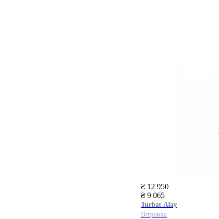
₴ 12 950
₴ 9 065
Turbat
Alay
Вітровка