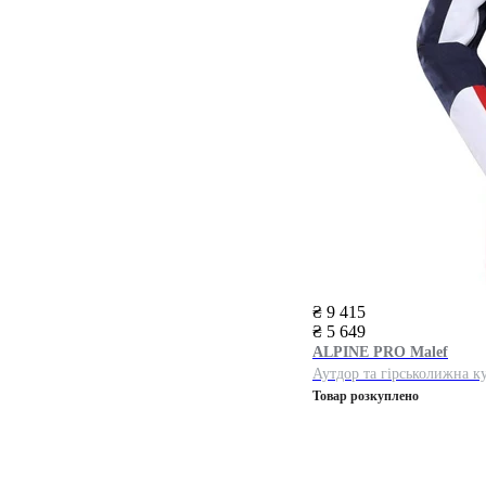
₴ 9 415
₴ 5 649
ALPINE PRO
Malef
Аутдор та гірськолижна к
Товар розкуплено