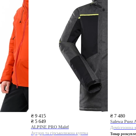
₴ 9 415
₴ 7 480
₴ 5 649
Salewa
Puez A
ALPINE PRO
Malef
Демісезонна 
Аутдор та гірськолижна куртка
Товар розкупл