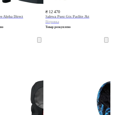
₴ 12 470
e Alpha Direct
Salewa
Puez Gtx Paclite Jkt
Вітровка
ено
Товар розкуплено