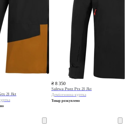
₴ 8 350
Salewa
Puez Ptx 2l Jkt
tx 2l Jkt
Демісезонна куртка
куртка
Товар розкуплено
ено