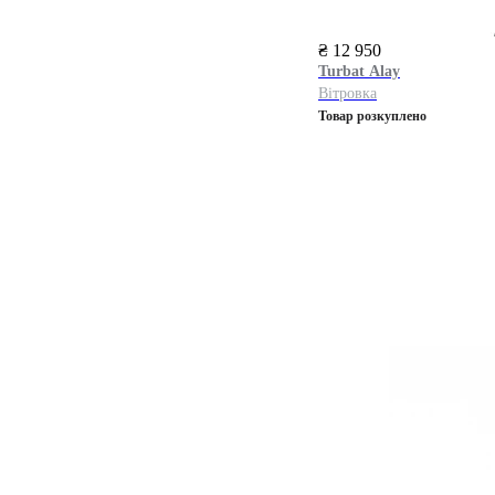
₴ 12 950
Turbat
Alay
Вітровка
Товар розкуплено