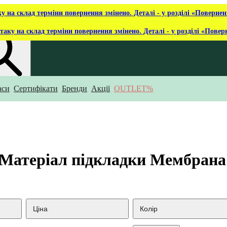
ку на склад терміни повернення змінено. Деталі - у розділі «Повернен
таку на склад терміни повернення змінено. Деталі - у розділі «Повер
аси
Сертифікати
Бренди
Акції
OUTLET%
укаєш?
, Матеріал підкладки Мембрана
Ціна
Колір