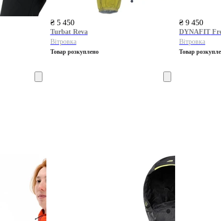
₴ 5 450
₴ 9 450
Turbat
Reva
DYNAFIT
Fre
Вітровка
Вітровка
Товар розкуплено
Товар розкупл