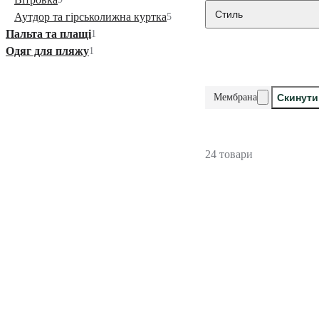
Стиль
Аутдор та гірськолижна куртка
5
Пальта та плащі
1
Одяг для пляжу
1
Мембрана
Скинути
24 товари