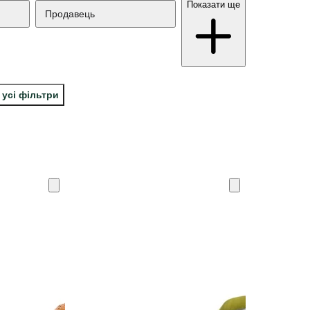
Показати ще
Продавець
 усі фільтри