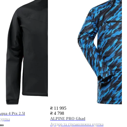
₴ 11 995
₴ 4 798
qua 4 Ptx 2.5l
ALPINE PRO
Ghad
куртка
Аутдор та гірськолижна куртка
ено