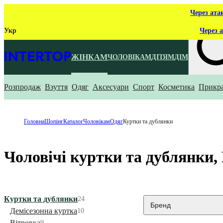
Через ата
Укр
Через а
ЖІНКАМ
ЧОЛОВІКАМ
ДІТЯМ
ДІМ
Розпродаж
Взуття
Одяг
Аксесуари
Спорт
Косметика
Прикр
Що ти ш
Головна
Шопінг
Каталог
Чоловікам
Одяг
Куртки та дублянки
Чоловічі куртки та дублянки
Куртки та дублянки
24
Бренд
Демісезонна куртка
10
Вітровка
9