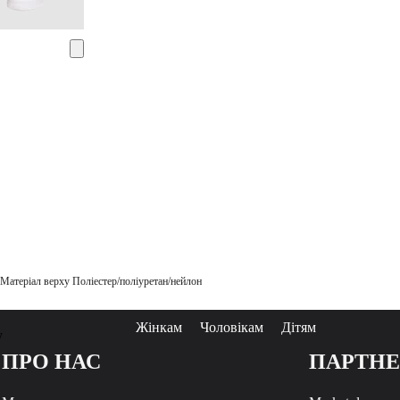
Матеріал верху Поліестер/поліуретан/нейлон
Жінкам
Чоловікам
Дітям
у
ПРО НАС
ПАРТН