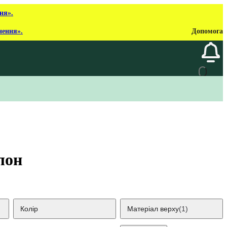
ня».
нення».
Допомога
лон
Колір
Матеріал верху
(1)