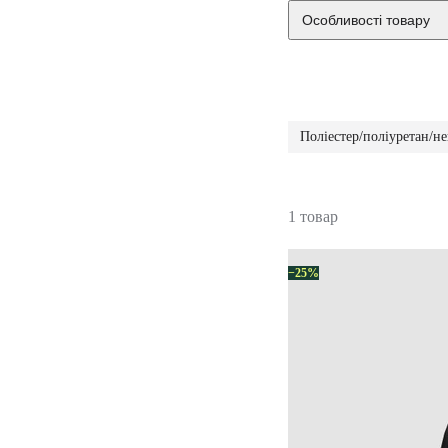
Особливості товару
Поліестер/поліуретан/н
1 товар
−25%