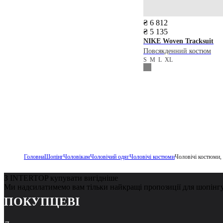
₴ 6 812
₴ 5 135
NIKE
Woven Tracksuit
Повсякденний костюм
S
M
L
XL
Головна
Шопінг
Чоловікам
Чоловічий одяг
Чоловічі костюми
Чоловічі костюми, 
З INTERTOP купувати вигідніше
Ми надсилатимемо вам тільки найкращі пропозиції для шопінг
ПОКУПЦЕВІ