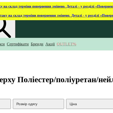
ку на склад терміни повернення змінено. Деталі - у розділі «Повернен
таку на склад терміни повернення змінено. Деталі - у розділі «Повер
аси
Сертифікати
Бренди
Акції
OUTLET%
укаєш?
ерху Поліестер/поліуретан/ней
Розмір одягу
Ціна