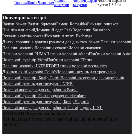
Чоловічі
Чоловічі шарфи
Чоловічі шарфи та
Головна
Шопінг
Чоловікам
аксесуари
та хустки
хустки US Polo
Популярні категорії
Валізи бежеві
Валізи бірюзові
Ремені Romashka
Рюкзаки оливкові
Низ піжами сірий
Домашній одяг Peak
Водолазки Sassofono
Рукавиці світло-рожеві
Рюкзаки Armani Exchange
Дитячі сорочки з довгим рукавом для дівчаток бежеві
Пляшки чоловічі
Пов'язки чоловічі
Чоловічий сувенір
Чоловічі скакалки
Пляшки чоловічі PUMA
Пляшки чоловічі adidas
Пов'язки чоловічі Asics
Чоловічий сувенір Vidro
Пов'язки чоловічі Elbrus
Пов'язки чоловічі INTERTOP
Пляшки чоловічі весна-літо
Джинси скіні чоловічі Colin’s
Чоловічий ремінь для тренувань
Чоловічий сувенір, Колір Синій
Чоловічі аксесуари для смартфонів
Чоловічий ремінь для тренувань NIKE
Чоловічі аксесуари для смартфонів Braska
Чоловічий сувенір, Тип продавця marketplace
Чоловічий ремінь для тренувань, Колір Чорний
Чоловічі аксесуари для смартфонів, Розмір одягу L-XL
З INTERTOP купувати вигідніше
Ми надсилатимемо вам тільки найкращі пропозиції для
шопінгу