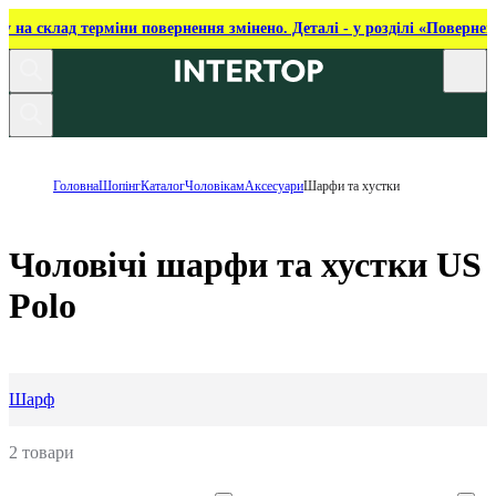
ку на склад терміни повернення змінено. Деталі - у розділі «Повернен
Головна
Шопінг
Каталог
Чоловікам
Аксесуари
Шарфи та хустки
Чоловічі шарфи та хустки US
Polo
Шарф
2 товари