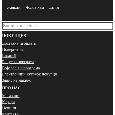
Жінкам
Чоловікам
Дітям
ПОКУПЦЕВІ
Доставка та оплата
Повернення
Гарантії
Бонусна програма
Реферальна програма
Електронний куточок покупця
Запис на макіяж
ПРО НАС
Магазини
Кар'єра
Новини
Контакти