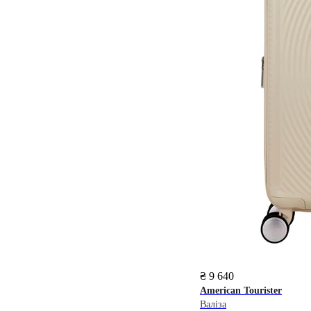
₴ 9 640
American Tourister
Валіза