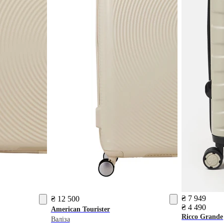
₴ 7 949
₴ 12 500
₴ 4 490
American Tourister
Ricco Grande
Валіза