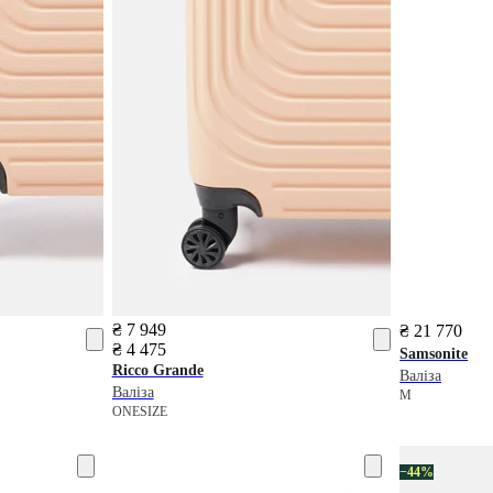
₴ 7 949
₴ 21 770
₴ 4 475
Samsonite
Ricco Grande
Валіза
Валіза
M
ONESIZE
−44%