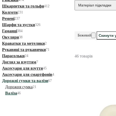
Матеріал підкладки
Шкарпетки та гольфи
412
Колготи
231
Ремені
237
Шарфи та хустки
326
Гаманці
384
Бежевий
Скинути 
Окуляри
38
Краватки та метелики
2
Рукавиці та рукавички
71
Парасольки
24
46 товарів
Догляд за взуттям
7
Аксесуари для взуття
45
Аксесуари для смартфонів
4
Дорожні сумки та валізи
67
Дорожня сумка
21
Валіза
46