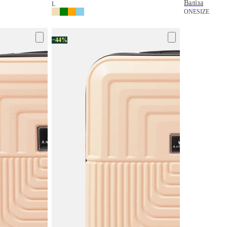
Валіза
L
ONESIZE
−44%