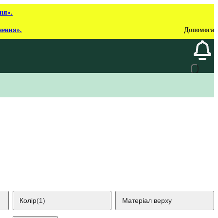
ня».
нення».
Допомога
Колір
(1)
Матеріал верху