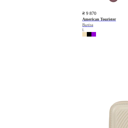
₴ 9 870
American Tourister
Валіза
L