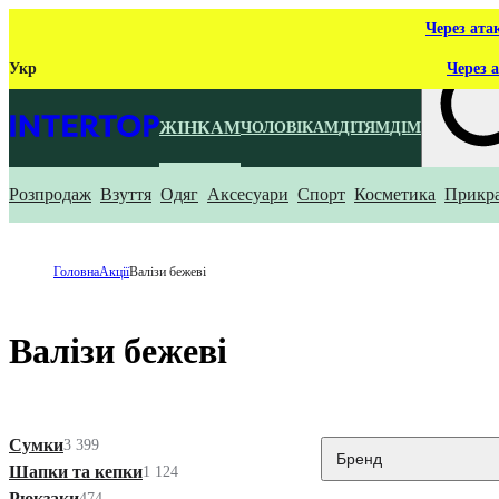
Через ата
Укр
Через а
ЖІНКАМ
ЧОЛОВІКАМ
ДІТЯМ
ДІМ
Розпродаж
Взуття
Одяг
Аксесуари
Спорт
Косметика
Прикр
Що ти ш
Головна
Акції
Валізи бежеві
Валізи бежеві
Сумки
3 399
Бренд
Шапки та кепки
1 124
Рюкзаки
474