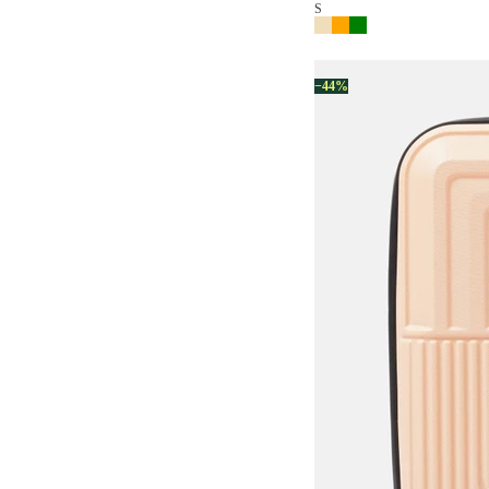
S
−44%