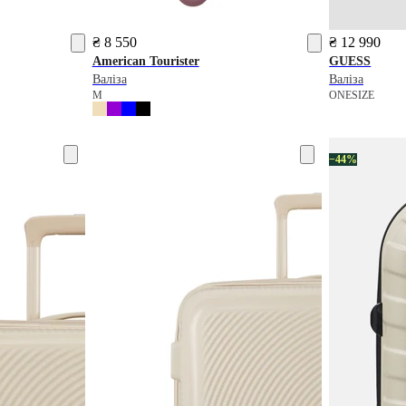
₴ 8 550
₴ 12 990
American Tourister
GUESS
Валіза
Валіза
M
ONESIZE
−44%