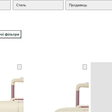
Стиль
Продавець
усі фільтри