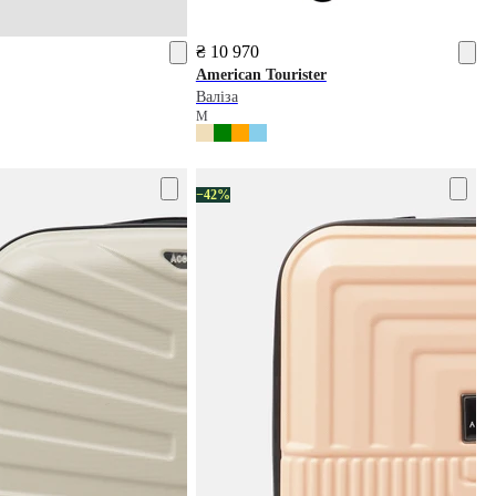
₴ 10 970
American Tourister
Валіза
M
−42%