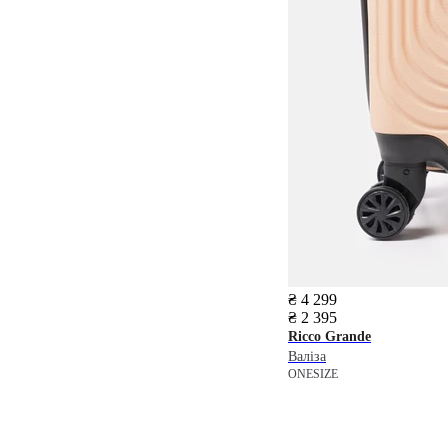
₴ 4 299
₴ 2 395
Ricco Grande
Валіза
ONESIZE