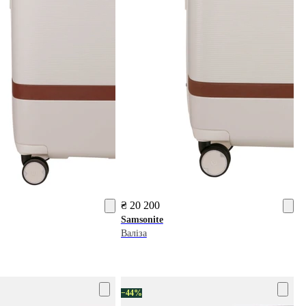
₴ 20 200
Samsonite
Валіза
−44%