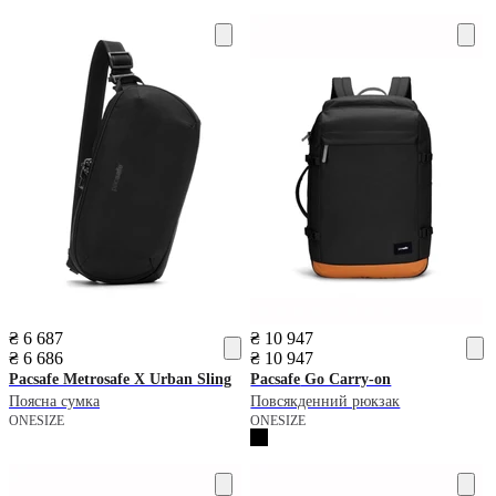
₴ 6 687
₴ 10 947
₴ 6 686
₴ 10 947
Pacsafe
Metrosafe X Urban Sling
Pacsafe
Go Carry-on
Поясна сумка
Повсякденний рюкзак
ONESIZE
ONESIZE