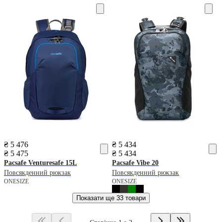
₴ 5 476
₴ 5 434
₴ 5 475
₴ 5 434
Pacsafe
Venturesafe 15L
Pacsafe
Vibe 20
Повсякденний рюкзак
Повсякденний рюкзак
ONESIZE
ONESIZE
Показати ще
33 товари