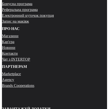
Бонусна програма
Реферальна програма
Електронний куточок покупця
Запис на макіяж
ПРО НАС
Магазини
Кар'єра
Новини
Контакти
Чат з INTERTOP
ПАРТНЕРАМ
Marketplace
Agency
Brands Cooperations
ЗАВАНТАЖУЙ ДОДАТКИ