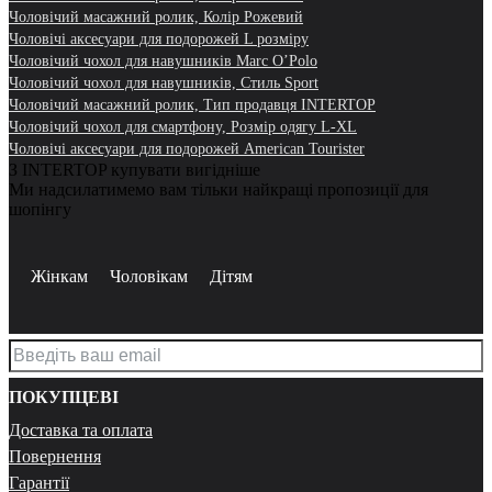
Чоловічий масажний ролик, Колір Рожевий
Чоловічі аксесуари для подорожей L розміру
Чоловічий чохол для навушників Marc O’Polo
Чоловічий чохол для навушників, Стиль Sport
Чоловічий масажний ролик, Тип продавця INTERTOP
Чоловічий чохол для смартфону, Розмір одягу L-XL
Чоловічі аксесуари для подорожей American Tourister
З INTERTOP купувати вигідніше
Ми надсилатимемо вам тільки найкращі пропозиції для
шопінгу
Жінкам
Чоловікам
Дітям
ПОКУПЦЕВІ
Доставка та оплата
Повернення
Гарантії