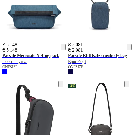
₴ 5 148
₴ 2 081
₴ 5 148
₴ 2 081
Pacsafe
Metrosafe X sling pack
Pacsafe
RFIDsafe crossbody bag
Поясна сумка
Крос-боді
ONESIZE
ONESIZE
−3%