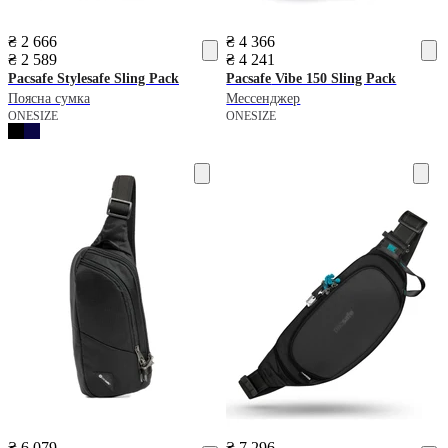
₴ 2 666
₴ 4 366
₴ 2 589
₴ 4 241
Pacsafe
Stylesafe Sling Pack
Pacsafe
Vibe 150 Sling Pack
Поясна сумка
Мессенджер
ONESIZE
ONESIZE
₴ 6 079
₴ 7 296