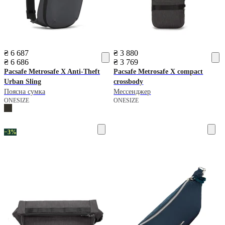
₴ 6 687
₴ 3 880
₴ 6 686
₴ 3 769
Pacsafe
Metrosafe X Anti-Theft
Pacsafe
Metrosafe X compact
Urban Sling
crossbody
Поясна сумка
Мессенджер
ONESIZE
ONESIZE
−3%