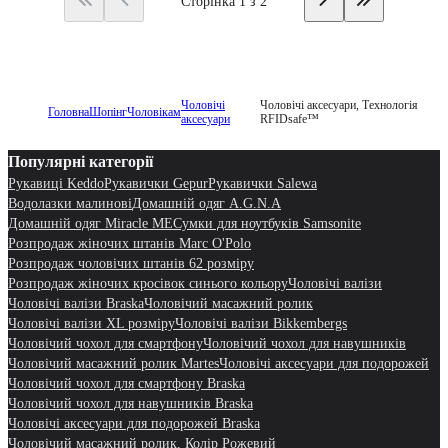
Сторінка 1 з 2
Чоловічі
Чоловічі аксесуари, Технологія
Головна
Шопінг
Чоловікам
аксесуари
RFIDsafe™
Популярні категорії
Рукавиці Keddo
Рукавички Gepur
Рукавички Salewa
Водолазки малинові
Домашній одяг A.G.N.A
Домашній одяг Miracle ME
Сумки для ноутбуків Samsonite
Розпродаж жіночих штанів Marc O'Polo
Розпродаж чоловічих штанів 62 розміру
Розпродаж жіночих кросівок синього кольору
Чоловічі валізи
Чоловічі валізи Braska
Чоловічий масажний ролик
Чоловічі валізи XL розміру
Чоловічі валізи Bikkembergs
Чоловічий чохол для смартфону
Чоловічий чохол для навушників
Чоловічий масажний ролик Martes
Чоловічі аксесуари для подорожей
Чоловічий чохол для смартфону Braska
Чоловічий чохол для навушників Braska
Чоловічі аксесуари для подорожей Braska
Чоловічий масажний ролик, Колір Рожевий