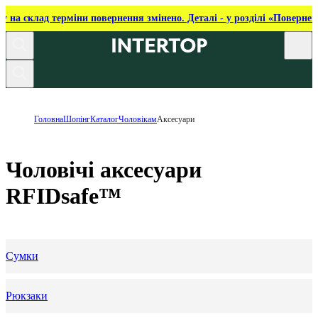
ку на склад терміни повернення змінено. Деталі - у розділі «Повернен
Головна
Шопінг
Каталог
Чоловікам
Аксесуари
Чоловічі аксесуари
RFIDsafe™
Сумки
Рюкзаки