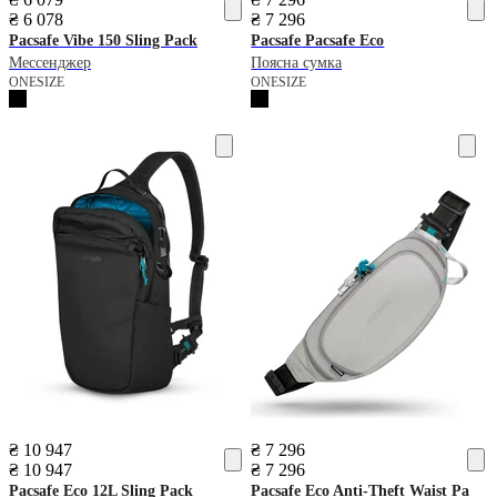
₴ 6 078
₴ 7 296
Pacsafe
Vibe 150 Sling Pack
Pacsafe
Pacsafe Eco
Мессенджер
Поясна сумка
ONESIZE
ONESIZE
₴ 10 947
₴ 7 296
₴ 10 947
₴ 7 296
Pacsafe
Eco 12L Sling Pack
Pacsafe
Eco Anti-Theft Waist Pa