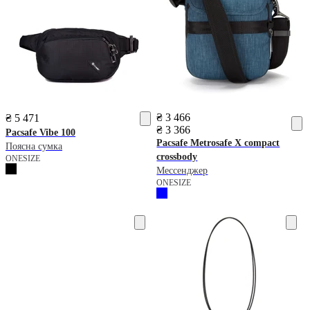
₴ 3 466
₴ 5 471
₴ 3 366
Pacsafe
Vibe 100
Pacsafe
Metrosafe X compact
Поясна сумка
crossbody
ONESIZE
Мессенджер
ONESIZE