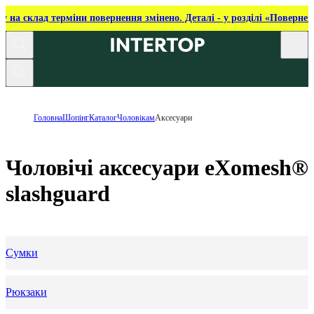
ку на склад терміни повернення змінено. Деталі - у розділі «Повернен
Головна
Шопінг
Каталог
Чоловікам
Аксесуари
Чоловічі аксесуари eXomesh®
slashguard
Сумки
Рюкзаки