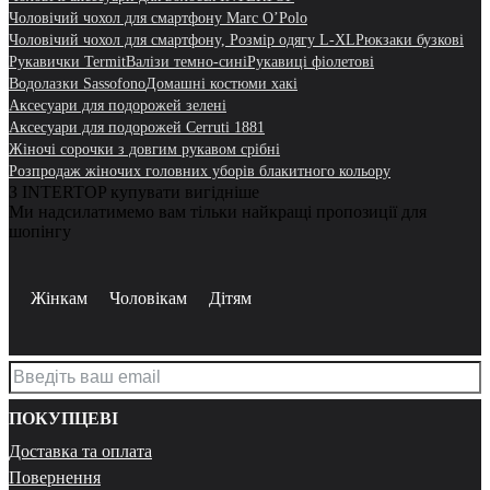
Чоловічий чохол для смартфону Marc O’Polo
Чоловічий чохол для смартфону, Розмір одягу L-XL
Рюкзаки бузкові
Рукавички Termit
Валізи темно-сині
Рукавиці фіолетові
Водолазки Sassofono
Домашні костюми хакі
Аксесуари для подорожей зелені
Аксесуари для подорожей Cerruti 1881
Жіночі сорочки з довгим рукавом срібні
Розпродаж жіночих головних уборів блакитного кольору
З INTERTOP купувати вигідніше
Ми надсилатимемо вам тільки найкращі пропозиції для
шопінгу
Жінкам
Чоловікам
Дітям
ПОКУПЦЕВІ
Доставка та оплата
Повернення