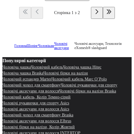
Сторінка 1 з 2
Чоловічі
Чоловічі аксесуари, Технологія
Головна
Шопінг
Чоловікам
аксесуари
eXomesh® slashguard
Популярні категорії
Чоловіча чашка
Чоловічий кабель
Чоловіча чашка Hitec
Чоловіча чашка Braska
Чоловічі бірки на валізи
Чоловічий еспандер Martes
Чоловічий кабель Marc O’Polo
Чоловічий чохол для смартфону
Чоловічі рукавички для спорту
Чоловічі аксесуари для волосся
Чоловічі бірки на валізи Braska
Чоловічий кабель, Колір Темно-сірий
Чоловічі рукавички для спорту Asics
Чоловічі аксесуари для волосся Asics
Чоловічий чохол для смартфону Braska
Чоловічі аксесуари для волосся Elbrus
Чоловічі бірки на валізи, Колір Жовтий
Чоловічі аксесуари для волосся INTERTOP