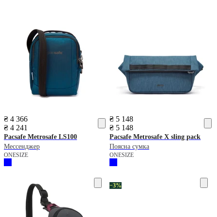
₴ 4 366
₴ 5 148
₴ 4 241
₴ 5 148
Pacsafe
Metrosafe LS100
Pacsafe
Metrosafe X sling pack
Мессенджер
Поясна сумка
ONESIZE
ONESIZE
−3%