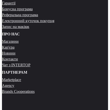
Гарантії
Бонусна програма
Реферальна програма
Електронний куточок покупця
Запис на макіяж
ПРО НАС
Магазини
Кар'єра
Новини
Контакти
Чат з INTERTOP
ПАРТНЕРАМ
Marketplace
Agency
Brands Cooperations