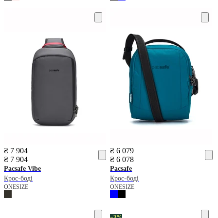
₴ 7 904
₴ 6 079
₴ 7 904
₴ 6 078
Pacsafe
Vibe
Pacsafe
Крос-боді
Крос-боді
ONESIZE
ONESIZE
−3%