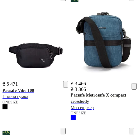
₴ 3 466
₴ 5 471
₴ 3 366
Pacsafe
Vibe 100
Pacsafe
Metrosafe X compact
Поясна сумка
crossbody
ONESIZE
Мессенджер
ONESIZE
−3%