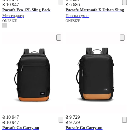
₴ 10 947
₴ 6 686
Pacsafe
Eco 12L Sling Pack
Pacsafe
Metrosafe X Urban Sling
Мессенджер
Поясна сумка
ONESIZE
ONESIZE
₴ 10 947
₴ 9 729
₴ 10 947
₴ 9 729
Pacsafe
Go Carry-on
Pacsafe
Go Carry-on