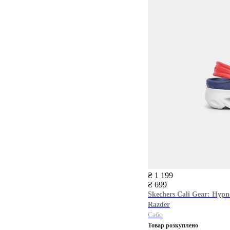
₴ 1 199
₴ 699
Skechers
Cali Gear: Hypno
Razder
Сабо
Товар розкуплено