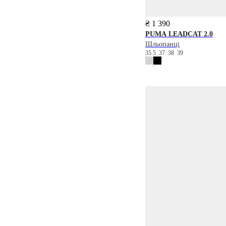
₴ 1 390
PUMA
LEADCAT 2.0
Шльопанці
35.5
37
38
39