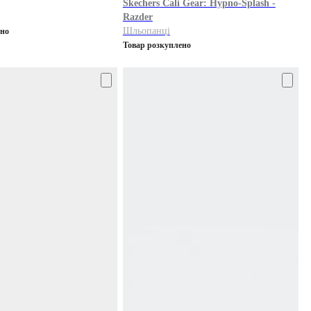
Skechers
Cali Gear: Hypno-Splash -
Razder
Шльопанці
ено
Товар розкуплено