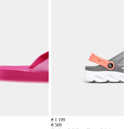
₴ 1 199
₴ 569