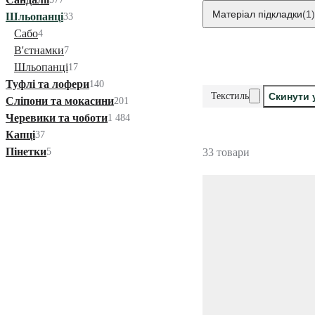
Матеріал підкладки
(1)
Шльопанці
33
Сабо
4
В'єтнамки
7
Шльопанці
17
Туфлі та лофери
140
Текстиль
Скинути 
Сліпони та мокасини
201
Черевики та чоботи
1 484
Капці
37
Пінетки
5
33 товари