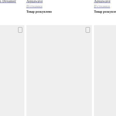
n Dreamer
Aquawave
Aquawave
В'єтнамки
В'єтнамки
Товар розкуплено
Товар розкупл