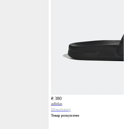
₴ 380
adidas
Шльопанці
Товар розкуплено