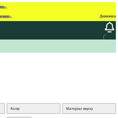
ня».
нення».
Допомога
Колір
Матеріал верху