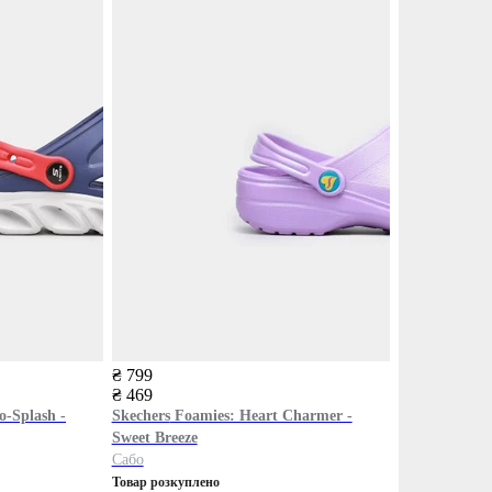
₴ 799
₴ 469
-Splash -
Skechers
Foamies: Heart Charmer -
Sweet Breeze
Сабо
Товар розкуплено