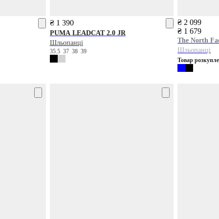
₴ 2 099
₴ 1 390
₴ 1 679
PUMA
LEADCAT 2.0 JR
The North Fa
Шльопанці
Шльопанці
35.5
37
38
39
Товар розкупл