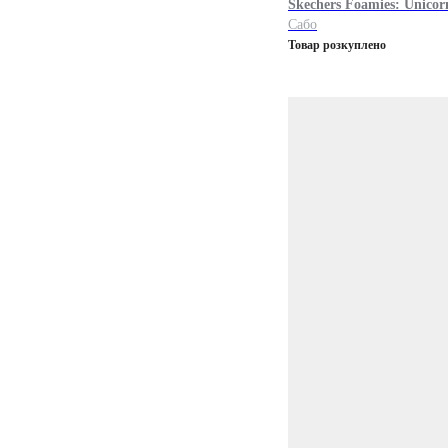
Skechers
Foamies: Unicor
Сабо
Товар розкуплено