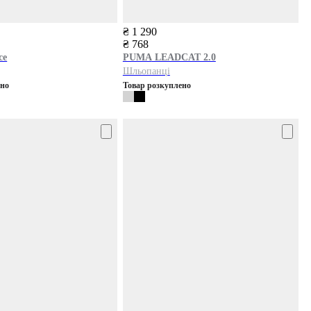
₴ 1 290
₴ 768
ce
PUMA
LEADCAT 2.0
Шльопанці
ено
Товар розкуплено