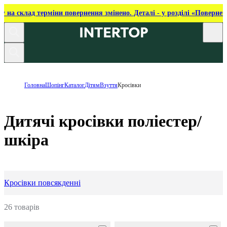
ку на склад терміни повернення змінено. Деталі - у розділі «Повернен
Головна
Шопінг
Каталог
Дітям
Взуття
Кросівки
Дитячі кросівки поліестер/
шкіра
Кросівки повсякденні
26 товарів