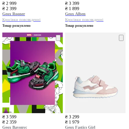
₴ 2 999
₴ 3 399
₴ 2 399
₴ 1 899
Geox
Rooner
Geox
Alben
Кросівки повсякденні
Кросівки повсякденні
Товар розкуплено
Товар розкуплено
₴ 3 599
₴ 3 299
₴ 2 359
₴ 1 979
Geox
Bayonyc
Geox
Fastics Girl