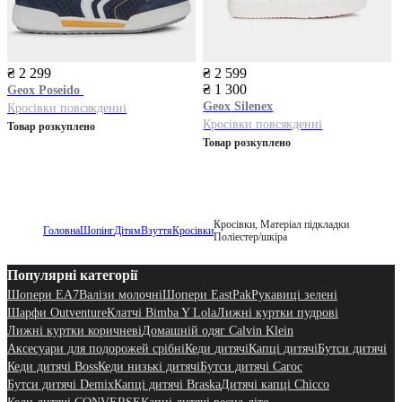
₴ 2 299
₴ 2 599
₴ 1 300
Geox
Poseido
Geox
Silenex
Кросівки повсякденні
Кросівки повсякденні
Товар розкуплено
Товар розкуплено
Кросівки, Матеріал підкладки
Головна
Шопінг
Дітям
Взуття
Кросівки
Поліестер/шкіра
Популярні категорії
Шопери EA7
Валізи молочні
Шопери EastPak
Рукавиці зелені
Шарфи Outventure
Клатчі Bimba Y Lola
Лижні куртки пудрові
Лижні куртки коричневі
Домашній одяг Calvin Klein
Аксесуари для подорожей срібні
Кеди дитячі
Капці дитячі
Бутси дитячі
Кеди дитячі Boss
Кеди низькі дитячі
Бутси дитячі Caroc
Бутси дитячі Demix
Капці дитячі Braska
Дитячі капці Chicco