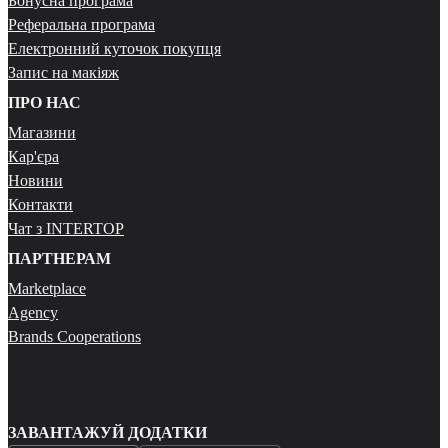
Бонусна програма
Реферальна програма
Електронний куточок покупця
Запис на макіяж
ПРО НАС
Магазини
Кар'єра
Новини
Контакти
Чат з INTERTOP
ПАРТНЕРАМ
Marketplace
Agency
Brands Cooperations
ЗАВАНТАЖУЙ ДОДАТКИ