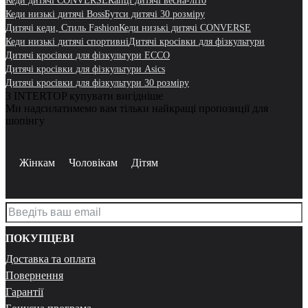
Кеди дитячі CONVERSE
Капці дитячі весна-літо
Кеди низькі дитячі Boss
Бутси дитячі 30 розміру
Дитячі кеди, Стиль Fashion
Кеди низькі дитячі CONVERSE
Кеди низькі дитячі спортивні
Дитячі кросівки для фізкультури
Дитячі кросівки для фізкультури ECCO
Дитячі кросівки для фізкультури Asics
Дитячі кросівки для фізкультури 30 розміру
З INTERTOP купувати вигідніше
Ми надсилатимемо вам тільки найкращі пропозиції для
шопінгу
Жінкам
Чоловікам
Дітям
ПОКУПЦЕВІ
Доставка та оплата
Повернення
Гарантії