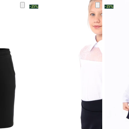
−25%
−25%