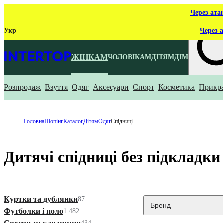
Через ата
Укр
Через а
ЖІНКАМ
ЧОЛОВІКАМ
ДІТЯМ
ДІМ
Розпродаж
Взуття
Одяг
Аксесуари
Спорт
Косметика
Прикр
Що ти ш
Головна
Шопінг
Каталог
Дітям
Одяг
Спідниці
Дитячі спідниці без підкладки
Куртки та дублянки
87
Бренд
Футболки і поло
1 482
Светри та кардигани
434