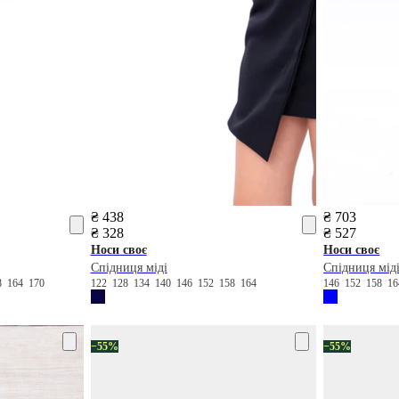
₴ 438
₴ 703
₴ 328
₴ 527
Носи своє
Носи своє
Спідниця міді
Спідниця мід
8
164
170
122
128
134
140
146
152
158
164
146
152
158
1
−55%
−55%