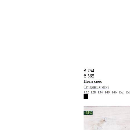
₴ 754
₴ 565
Носи своє
Спідниця міні
122
128
134
140
146
152
15
−25%