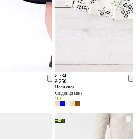
₴ 334
₴ 250
Носи своє
і
Спідниця міні
64
110
−48%