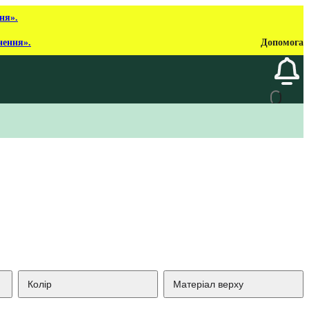
ня».
нення».
Допомога
Колір
Матеріал верху