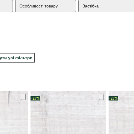
Особливості товару
Застібка
ути усі фільтри
−25%
−25%