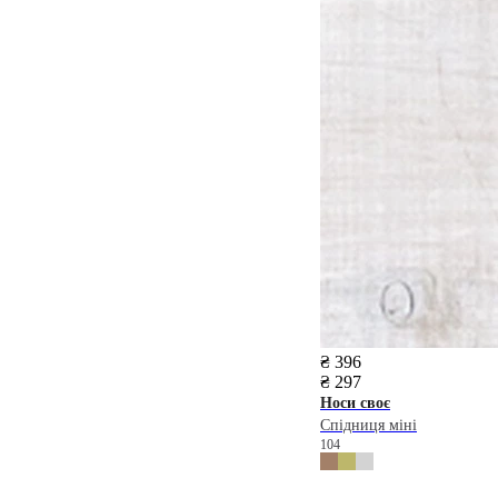
₴ 396
₴ 297
Носи своє
Спідниця міні
104