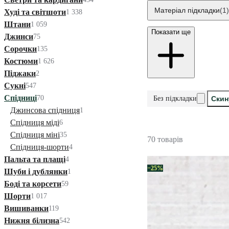
Матеріал підкладки
(1)
Худі та світшоти
1 338
Штани
1 059
Показати ще
Джинси
75
Сорочки
135
Костюми
1 626
Піджаки
2
Сукні
547
Спідниці
70
Без підкладки
Скин
Джинсова спідниця
1
Спідниця міді
6
Спідниця міні
35
70 товарів
Спідниця-шорти
4
Пальта та плащі
4
−25%
Шуби і дублянки
1
Боді та корсети
59
Шорти
1 017
Вишиванки
119
Нижня білизна
542