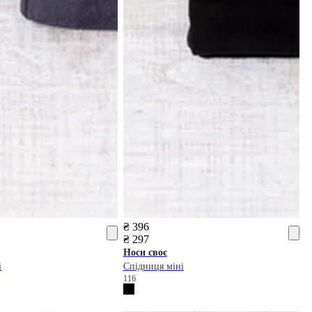
₴ 396
₴ 297
Носи своє
і
Спідниця міні
116