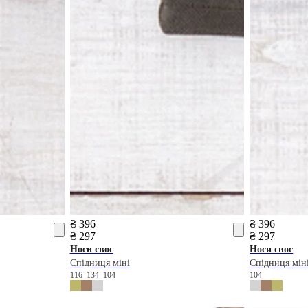
₴ 396
₴ 396
₴ 297
₴ 297
Носи своє
Носи своє
Спідниця міні
Спідниця мін
116
134
104
104