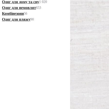
Одяг для дому та сну
1 020
Одяг для немовлят
653
Комбінезони
56
Одяг для пляжу
90