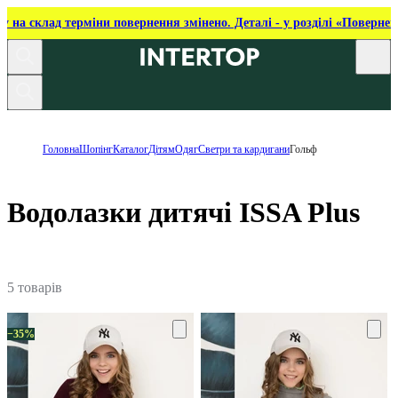
ку на склад терміни повернення змінено. Деталі - у розділі «Повернен
Головна
Шопінг
Каталог
Дітям
Одяг
Светри та кардигани
Гольф
Водолазки дитячі ISSA Plus
5 товарів
−35%