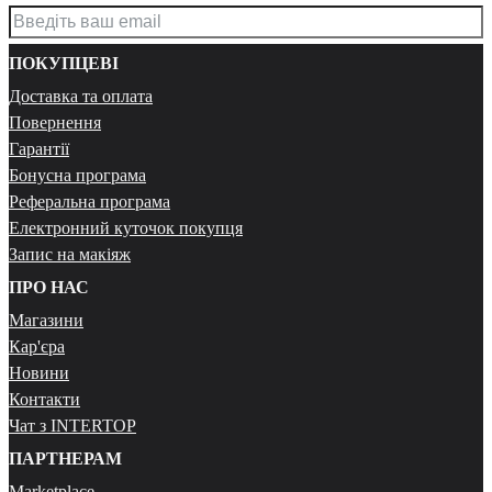
ПОКУПЦЕВІ
Доставка та оплата
Повернення
Гарантії
Бонусна програма
Реферальна програма
Електронний куточок покупця
Запис на макіяж
ПРО НАС
Магазини
Кар'єра
Новини
Контакти
Чат з INTERTOP
ПАРТНЕРАМ
Marketplace