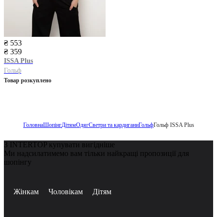
₴ 553
₴ 359
ISSA Plus
Гольф
Товар розкуплено
Головна
Шопінг
Дітям
Одяг
Светри та кардигани
Гольф
Гольф ISSA Plus
З INTERTOP купувати вигідніше
Ми надсилатимемо вам тільки найкращі пропозиції для
шопінгу
Жінкам
Чоловікам
Дітям