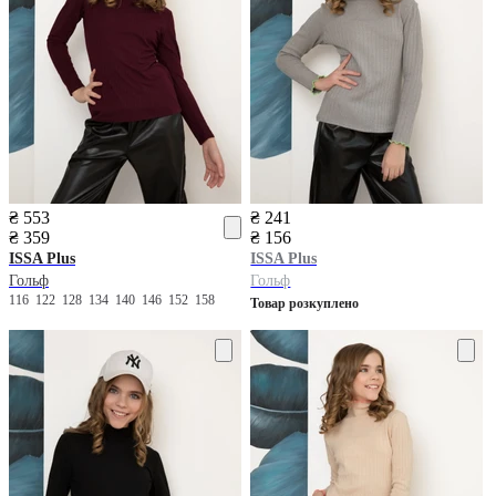
₴ 553
₴ 241
₴ 359
₴ 156
ISSA Plus
ISSA Plus
Гольф
Гольф
116
122
128
134
140
146
152
158
Товар розкуплено