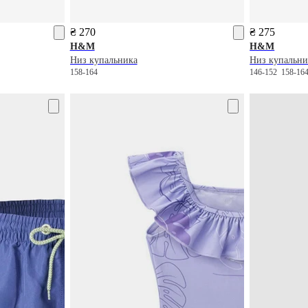
₴ 270
₴ 275
H&M
H&M
Низ купальника
Низ купальни
158-164
146-152
158-16