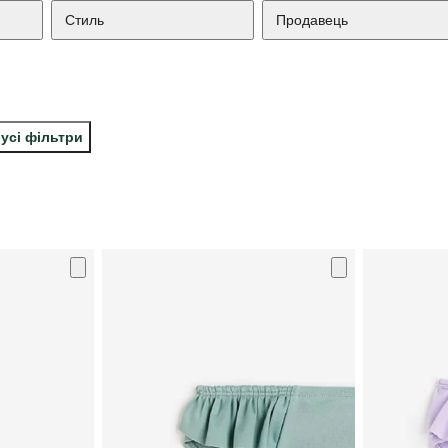
Стиль
Продавець
усі фільтри