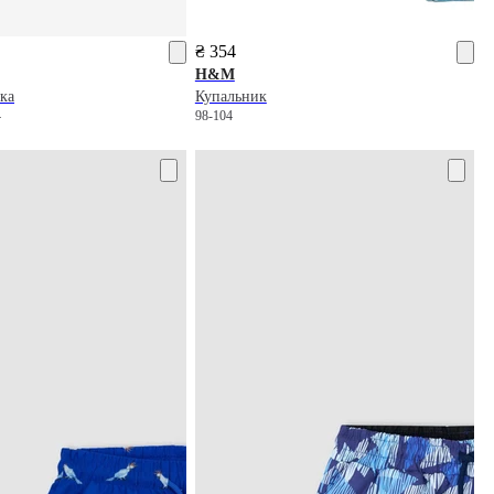
₴ 354
H&M
ка
Купальник
4
98-104