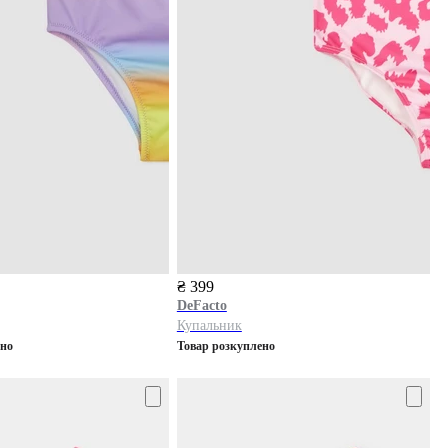
₴ 399
DeFacto
Купальник
ено
Товар розкуплено