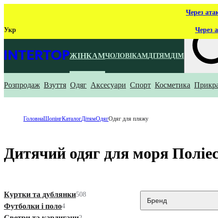
Через ата
Укр
Через а
ЖІНКАМ
ЧОЛОВІКАМ
ДІТЯМ
ДІМ
Розпродаж
Взуття
Одяг
Аксесуари
Спорт
Косметика
Прикр
Що ти ш
Головна
Шопінг
Каталог
Дітям
Одяг
Одяг для пляжу
Дитячий одяг для моря Поліе
Куртки та дублянки
508
Бренд
Футболки і поло
4
Светри та кардигани
2