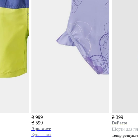
₴ 999
₴ 399
₴ 599
DeFacto
Aquawave
Шорти для пл
Купальник
Товар розкупл