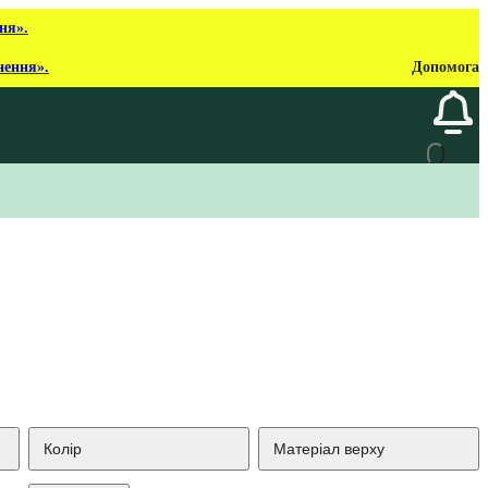
ня».
нення».
Допомога
Колір
Матеріал верху