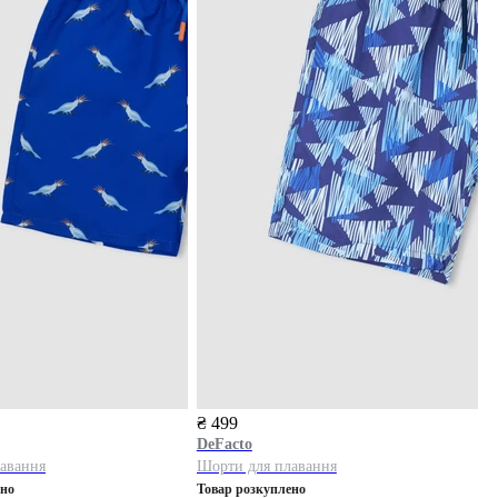
₴ 499
DeFacto
авання
Шорти для плавання
ено
Товар розкуплено