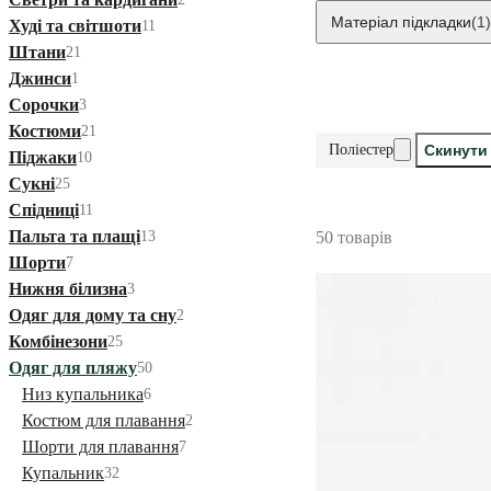
Матеріал підкладки
(1)
Худі та світшоти
11
Штани
21
Джинси
1
Сорочки
3
Костюми
21
Поліестер
Скинути 
Піджаки
10
Сукні
25
Спідниці
11
Пальта та плащі
13
50 товарів
Шорти
7
Нижня білизна
3
Одяг для дому та сну
2
Комбінезони
25
Одяг для пляжу
50
Низ купальника
6
Костюм для плавання
2
Шорти для плавання
7
Купальник
32