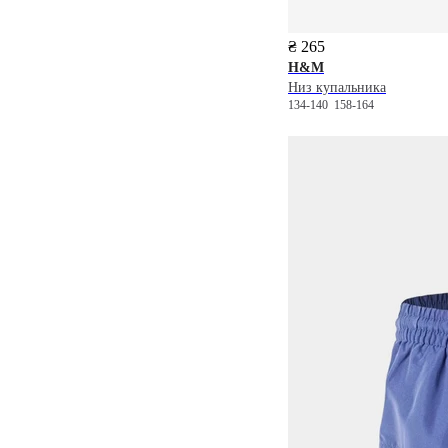
₴ 265
H&M
Низ купальника
134-140
158-164