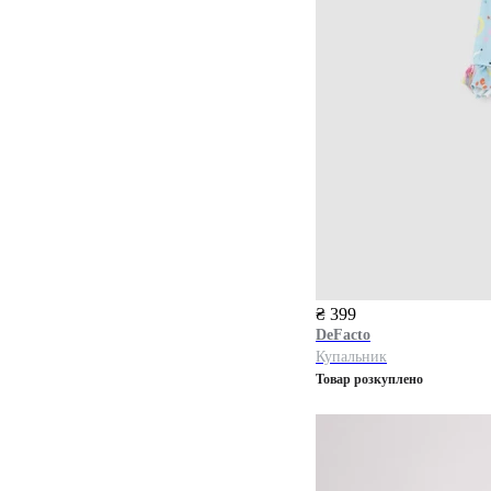
₴ 399
DeFacto
Купальник
Товар розкуплено