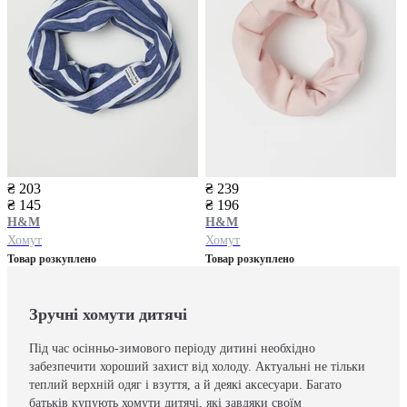
₴ 203
₴ 239
₴ 145
₴ 196
H&M
H&M
Хомут
Хомут
Товар розкуплено
Товар розкуплено
Зручні хомути дитячі
Під час осінньо-зимового періоду дитині необхідно
забезпечити хороший захист від холоду. Актуальні не тільки
теплий верхній одяг і взуття, а й деякі аксесуари. Багато
батьків купують хомути дитячі, які завдяки своїм