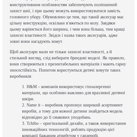
конструктивним особливостям забезпечують поліпшений
захист шиї, і при цьому можуть використовуватися замість
головного убору. Обумовлено це тим, що такий аксесуар має
цільну конструкцію, оскільки в'яжеться по колу. Завдяки
цьому варіюється його ширина, і чим вона більша, тим кращі
захисні властивості. Звідси і назва таких аксесуарів, адже
зовні вони нагадують хомут.
Щоб аксесуари мали не тільки захисні властивості, а й
стильний вигляд, слід вибирати брендові моделі. Як правило,
вони створюються з презентабельних матеріалів і мають гарну
зносостійкість. Попитом користуються дитячі хомути таких
виробників:
H&M – компанія використовує гіпоалергенні
матеріали, що особливо важливо для вразливої дитячої
шкіри.
Name it – виробник пропонує широкий асортимент
виробів, а тому для кожної дитини знайдеться модель
відповідно до її смакових уподобань.
Tchibo – оригінальний дизайн, а також використання
інноваційних технологій, роблять продукцію цієї
компанії бажаним атрибутом у гардеробі.