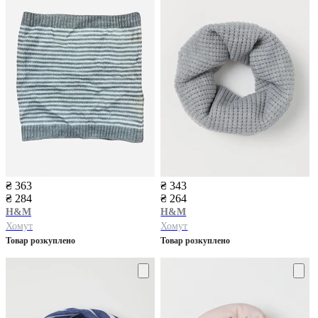
₴ 363
₴ 343
₴ 284
₴ 264
H&M
H&M
Хомут
Хомут
Товар розкуплено
Товар розкуплено