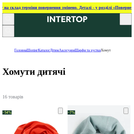
ку на склад терміни повернення змінено. Деталі - у розділі «Повернен
Головна
Шопінг
Каталог
Дітям
Аксесуари
Шарфи та хустки
Хомут
Хомути дитячі
16 товарів
−54%
−7%