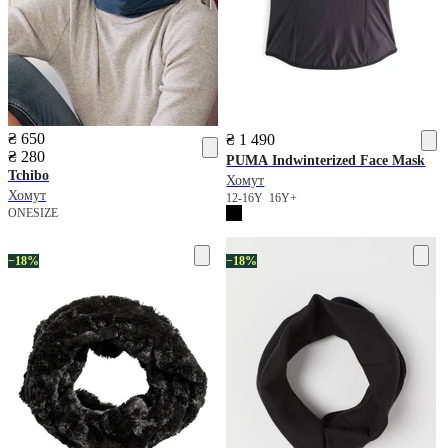
₴ 650
₴ 1 490
₴ 280
PUMA
Indwinterized Face Mask
Tchibo
Хомут
Хомут
12-16Y
16Y+
ONESIZE
−18%
−18%