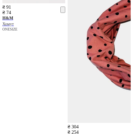
₴ 91
₴ 74
H&M
Хомут
ONESIZE
₴ 304
₴ 254