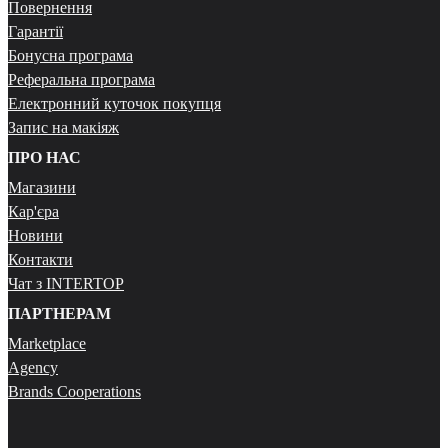
Повернення
Гарантії
Бонусна програма
Реферальна програма
Електронний куточок покупця
Запис на макіяж
ПРО НАС
Магазини
Кар'єра
Новини
Контакти
Чат з INTERTOP
ПАРТНЕРАМ
Marketplace
Agency
Brands Cooperations