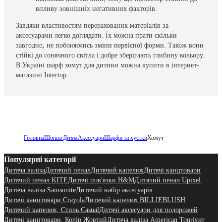
впливу зовнішніх негативних факторів.
Завдяки властивостям перерахованих матеріалів за
аксесуарами легко доглядати. Їх можна прати скільки
завгодно, не побоюючись зміни первісної форми. Також вони
стійкі до сонячного світла і добре зберігають глибину кольору.
В Україні шарф хомут для дитини можна купити в інтернет-
магазині Intertop.
Головна
Шопінг
Дітям
Аксесуари
Шарфи та хустки
Хомут
Популярні категорії
Дитяча валіза
Дитячий пенал
Дитячий капелюх
Дитячі канцтовари
Дитячий пенал KITE
Дитячі пов'язки H&M
Дитячий пенал Upixel
Дитяча валіза Samsonite
Дитячий набір аксесуарів
Дитячі канцтовари Crayola
Дитячий капелюх BILLIEBLUSH
Дитячий капелюх, Стиль Casual
Дитячі аксесуари для подорожей
Дитячі канцтовари, Колір Жовтий
Дитяча валіза American Tourister