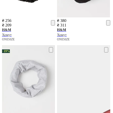
₴ 256
₴ 380
₴ 209
₴ 311
H&M
H&M
Хомут
Хомут
ONESIZE
ONESIZE
−19%