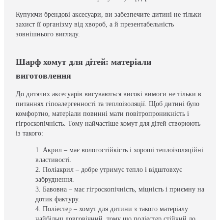
Купуючи брендові аксесуари, ви забезпечите дитині не тільки
захист її організму від хвороб, а й презентабельність
зовнішнього вигляду.
Шарф хомут для дітей: матеріали
виготовлення
До дитячих аксесуарів висуваються високі вимоги не тільки в
питаннях гіпоалергенності та теплоізоляції. Щоб дитині було
комфортно, матеріали повинні мати повітропроникність і
гігроскопічність. Тому найчастіше хомут для дітей створюють
із такого:
Акрил – має вологостійкість і хороші теплоізоляційні
властивості.
Поліакрил – добре утримує тепло і відштовхує
забруднення.
Бавовна – має гігроскопічність, міцність і приємну на
дотик фактуру.
Поліестер – хомут для дитини з такого матеріалу
найбільш довговічний, тому що поліестер стійкий до