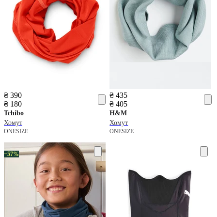
₴ 390
₴ 435
₴ 180
₴ 405
Tchibo
H&M
Хомут
Хомут
ONESIZE
ONESIZE
−57%