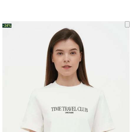
ку на склад терміни повернення змінено. Деталі - у розділі «Повернен
−24%