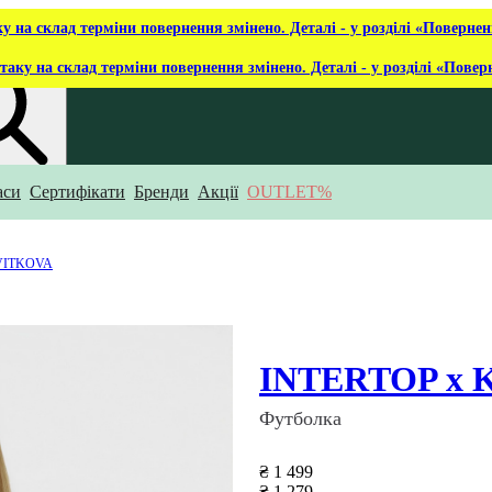
ку на склад терміни повернення змінено. Деталі - у розділі «Повернен
таку на склад терміни повернення змінено. Деталі - у розділі «Повер
аси
Сертифікати
Бренди
Акції
OUTLET%
укаєш?
VITKOVA
INTERTOP x
Футболка
₴ 1 499
₴ 1 279