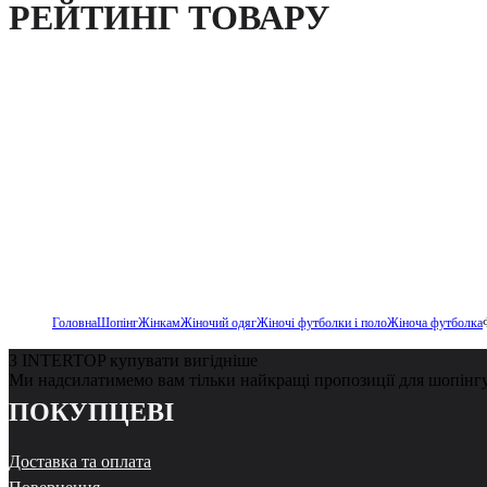
РЕЙТИНГ ТОВАРУ
Головна
Шопінг
Жінкам
Жіночий одяг
Жіночі футболки і поло
Жіноча футболка
З INTERTOP купувати вигідніше
Ми надсилатимемо вам тільки найкращі пропозиції для шопінг
ПОКУПЦЕВІ
Доставка та оплата