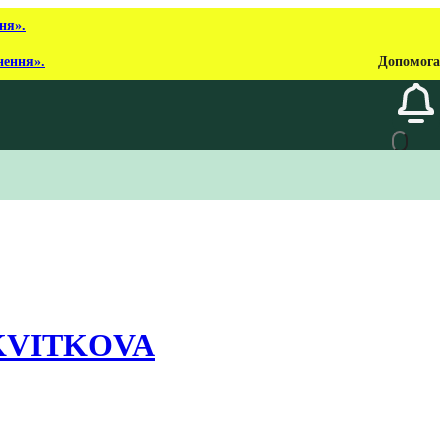
ня».
нення».
Допомога
 KVITKOVA