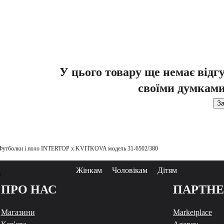
У цього товару ще немає відг
своїми думками
За
Футболки і поло INTERTOP x KVITKOVA модель 31-6502/380
Жінкам
Чоловікам
Дітям
у
ПРО НАС
ПАРТН
Магазини
Marketplace