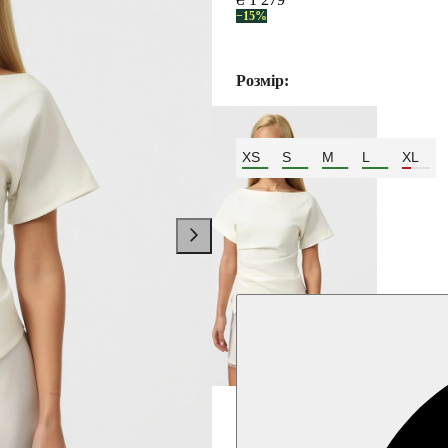
−15%
Розмір:
XS
S
M
L
XL
Колір:
Білий