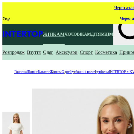
Через ата
Укр
Через а
ЖІНКАМ
ЧОЛОВІКАМ
ДІТЯМ
ДІМ
Розпродаж
Взуття
Одяг
Аксесуари
Спорт
Косметика
Прикр
Що ти ш
Головна
Шопінг
Каталог
Жінкам
Одяг
Футболки і поло
Футболка
INTERTOP x K