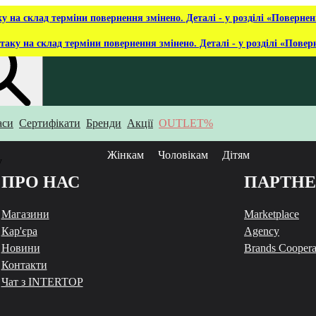
ку на склад терміни повернення змінено. Деталі - у розділі «Повернен
таку на склад терміни повернення змінено. Деталі - у розділі «Повер
аси
Сертифікати
Бренди
Акції
OUTLET%
укаєш?
Жінкам
Чоловікам
Дітям
у
ПРО НАС
ПАРТН
Магазини
Marketplace
Кар'єра
Agency
Новини
Brands Coopera
Контакти
Чат з INTERTOP