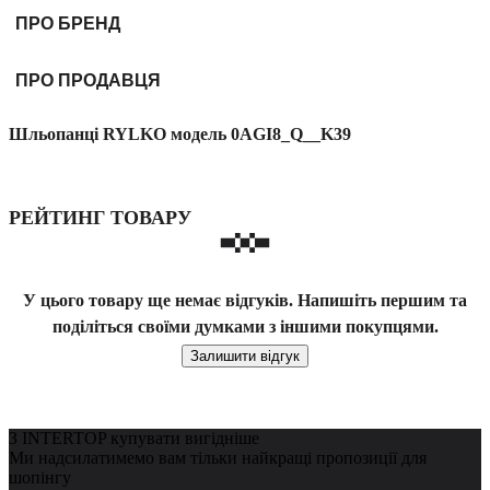
ПРО БРЕНД
ПРО ПРОДАВЦЯ
Шльопанці RYLKO модель 0AGI8_Q__K39
РЕЙТИНГ ТОВАРУ
У цього товару ще немає відгуків. Напишіть першим та
поділіться своїми думками з іншими покупцями.
Залишити відгук
З INTERTOP купувати вигідніше
Ми надсилатимемо вам тільки найкращі пропозиції для
шопінгу