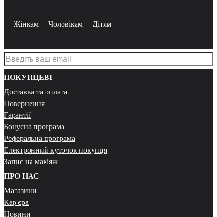
Жінкам
Чоловікам
Дітям
ПОКУПЦЕВІ
Доставка та оплата
Повернення
Гарантії
Бонусна програма
Реферальна програма
Електронний куточок покупця
Запис на макіяж
ПРО НАС
Магазини
Кар'єра
Новини