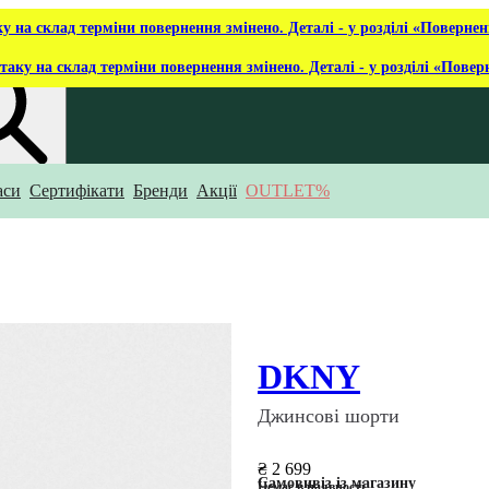
ку на склад терміни повернення змінено. Деталі - у розділі «Повернен
таку на склад терміни повернення змінено. Деталі - у розділі «Повер
аси
Сертифікати
Бренди
Акції
OUTLET%
укаєш?
DKNY
Джинсові шорти
₴ 2 699
Самовивіз із магазину
Немає в наявності