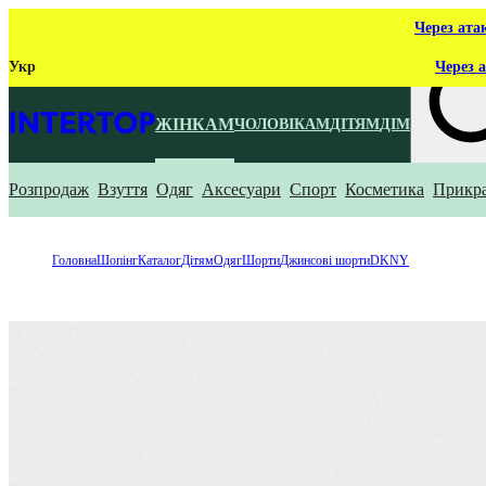
Через ата
Укр
Через а
ЖІНКАМ
ЧОЛОВІКАМ
ДІТЯМ
ДІМ
Розпродаж
Взуття
Одяг
Аксесуари
Спорт
Косметика
Прикр
Що ти ш
Головна
Шопінг
Каталог
Дітям
Одяг
Шорти
Джинсові шорти
DKNY