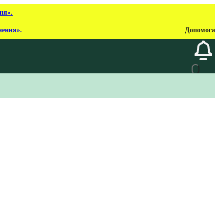
ня».
нення».
Допомога