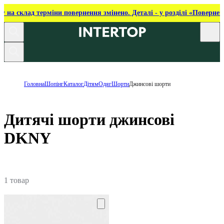
ку на склад терміни повернення змінено. Деталі - у розділі «Повернен
Головна
Шопінг
Каталог
Дітям
Одяг
Шорти
Джинсові шорти
Дитячі шорти джинсові
DKNY
1 товар