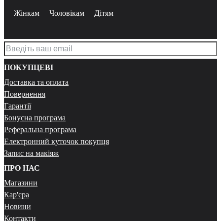
Жінкам
Чоловікам
Дітям
ПОКУПЦЕВІ
Доставка та оплата
Повернення
Гарантії
Бонусна програма
Реферальна програма
Електронний куточок покупця
Запис на макіяж
ПРО НАС
Магазини
Кар'єра
Новини
Контакти