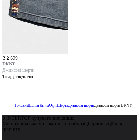
₴ 2 699
DKNY
Джинсові шорти
Товар розкуплено
Головна
Шопінг
Дітям
Одяг
Шорти
Джинсові шорти
Джинсові шорти DKNY
З INTERTOP купувати вигідніше
Ми надсилатимемо вам тільки найкращі пропозиції для
шопінгу