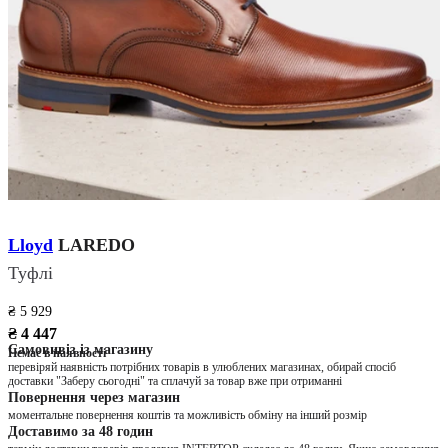
Lloyd
LAREDO
Туфлі
₴ 5 929
₴ 4 447
Самовивіз із магазину
Немає в наявності
перевіряй наявність потрібних товарів в улюблених магазинах, обирай спосіб
доставки "Заберу сьогодні" та сплачуй за товар вже при отриманні
Повернення через магазин
моментальне повернення коштів та можливість обміну на інший розмір
Доставимо за 48 годин