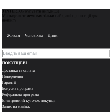
З INTERTOP купувати вигідніше
Ми надсилатимемо вам тільки найкращі пропозиції для
шопінгу
Жінкам
Чоловікам
Дітям
ПОКУПЦЕВІ
Доставка та оплата
Повернення
Гарантії
Бонусна програма
Реферальна програма
Електронний куточок покупця
Запис на макіяж