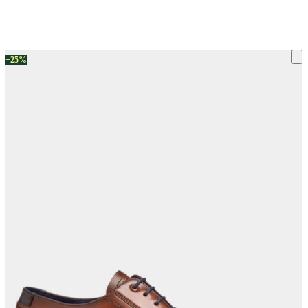
ку на склад терміни повернення змінено. Деталі - у розділі «Повернен
−25%