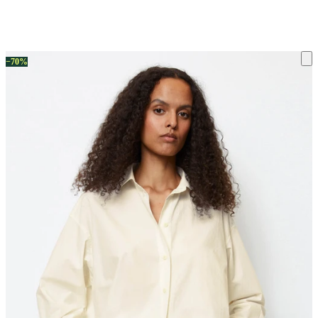
ку на склад терміни повернення змінено. Деталі - у розділі «Повернен
−70%