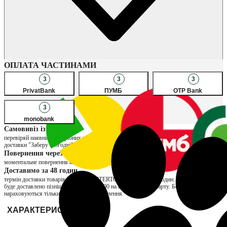
Наявність в магазинах
ОПЛАТА ЧАСТИНАМИ
3
3
3
PrivatBank
ПУМБ
OTP Bank
3
monobank
Самовивіз із магазину
перевіряй наявність потрібних товарів в улюблених магазинах, обирай спосіб
доставки "Заберу сьогодні" та сплачуй за товар вже при отриманні
Повернення через магазин
моментальне повернення коштів та можливість обміну на інший розмір
Доставимо за 48 годин
термін доставки товарів продавця INTERTOP складає до 48 годин. Якщо замовлення
буде доставлено пізніше, нарахуємо ₴200 на вашу бонусну карту. Бонуси
нараховуються тільки за отримані замовлення.
ХАРАКТЕРИСТИКИ