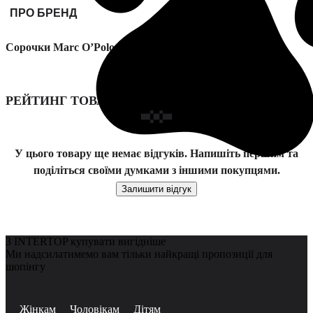
ПРО БРЕНД
Сорочки Marc O’Polo модель 308097942183-156
РЕЙТИНГ ТОВАРУ
У цього товару ще немає відгуків. Напишіть першим та
поділіться своїми думками з іншими покупцями.
Залишити відгук
З INTERTOP купувати вигідніше
Ми надсилатимемо вам тільки найкращі пропозиції для
шопінгу
Жінкам
Чоловікам
Дітям