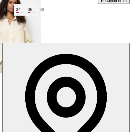
Розмірна сітка
32
34
36
38
Колір:
Білий