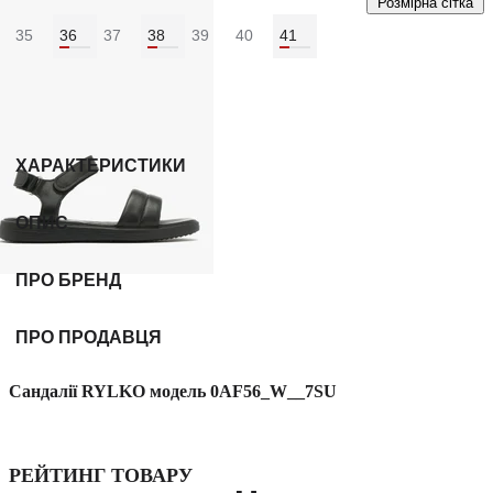
Розмірна сітка
35
36
37
38
39
40
41
Колір:
Бежевий
ХАРАКТЕРИСТИКИ
ОПИС
ПРО БРЕНД
ПРО ПРОДАВЦЯ
Сандалії RYLKO модель 0AF56_W__7SU
РЕЙТИНГ ТОВАРУ