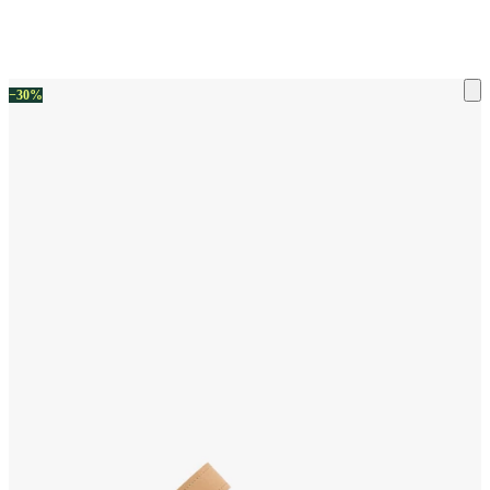
ку на склад терміни повернення змінено. Деталі - у розділі «Повернен
−30%