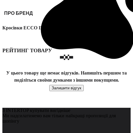
ПРО БРЕНД
Кросівки ECCO IRVING модель 51173451052
РЕЙТИНГ ТОВАРУ
У цього товару ще немає відгуків. Напишіть першим та
поділіться своїми думками з іншими покупцями.
Залишити відгук
З INTERTOP купувати вигідніше
Ми надсилатимемо вам тільки найкращі пропозиції для
шопінгу