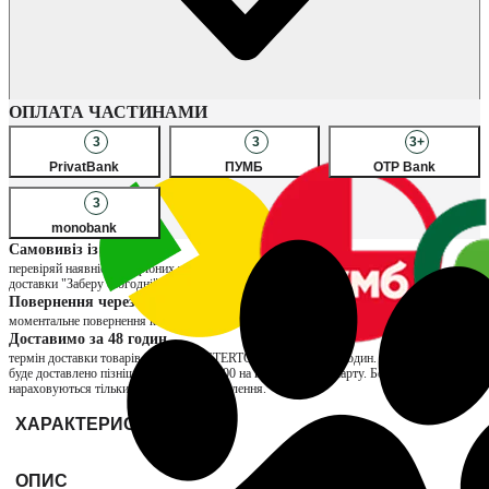
Наявність в магазинах
ОПЛАТА ЧАСТИНАМИ
3
3
3+
PrivatBank
ПУМБ
OTP Bank
3
monobank
Самовивіз із магазину
перевіряй наявність потрібних товарів в улюблених магазинах, обирай спосіб
доставки "Заберу сьогодні" та сплачуй за товар вже при отриманні
Повернення через магазин
моментальне повернення коштів та можливість обміну на інший розмір
Доставимо за 48 годин
термін доставки товарів продавця INTERTOP складає до 48 годин. Якщо замовлення
буде доставлено пізніше, нарахуємо ₴200 на вашу бонусну карту. Бонуси
нараховуються тільки за отримані замовлення.
ХАРАКТЕРИСТИКИ
ОПИС