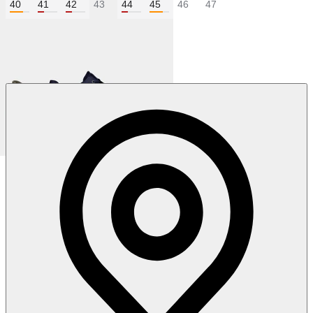
40
41
42
43
44
45
46
47
Колір:
Чорний