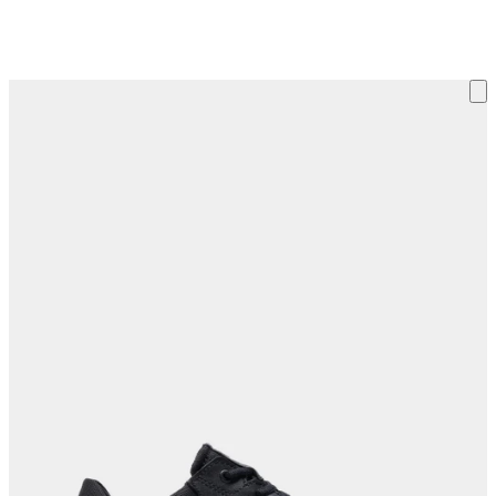
ку на склад терміни повернення змінено. Деталі - у розділі «Повернен