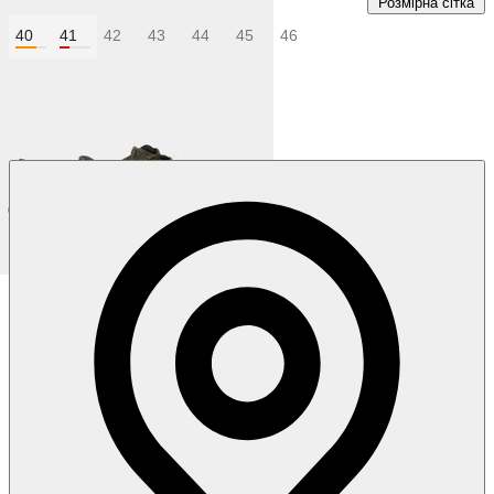
Розмірна сітка
40
41
42
43
44
45
46
Колір:
Синій