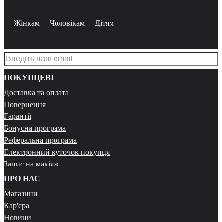
Жінкам
Чоловікам
Дітям
ПОКУПЦЕВІ
Доставка та оплата
Повернення
Гарантії
Бонусна програма
Реферальна програма
Електронний куточок покупця
Запис на макіяж
ПРО НАС
Магазини
Кар'єра
Новини