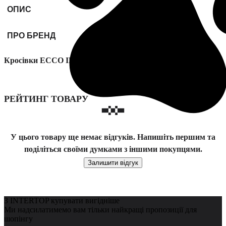
ОПИС
ПРО БРЕНД
Кросівки ECCO IRVING модель 51173451117
РЕЙТИНГ ТОВАРУ
У цього товару ще немає відгуків. Напишіть першим та
поділіться своїми думками з іншими покупцями.
Залишити відгук
З INTERTOP купувати вигідніше
Ми надсилатимемо вам тільки найкращі пропозиції для
шопінгу