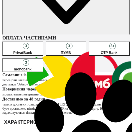
Наявність в магазинах
ОПЛАТА ЧАСТИНАМИ
3
3
3+
PrivatBank
ПУМБ
OTP Bank
3
monobank
Самовивіз із магазину
перевіряй наявність потрібних товарів в улюблених магазинах, обирай спосіб
доставки "Заберу сьогодні" та сплачуй за товар вже при отриманні
Повернення через магазин
моментальне повернення коштів та можливість обміну на інший розмір
Доставимо за 48 годин
термін доставки товарів продавця INTERTOP складає до 48 годин. Якщо замовлення
буде доставлено пізніше, нарахуємо ₴200 на вашу бонусну карту. Бонуси
нараховуються тільки за отримані замовлення.
ХАРАКТЕРИСТИКИ