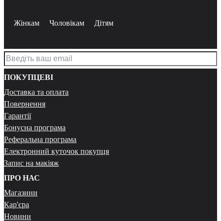
Жінкам
Чоловікам
Дітям
ПОКУПЦЕВІ
Доставка та оплата
Повернення
Гарантії
Бонусна програма
Реферальна програма
Електронний куточок покупця
Запис на макіяж
ПРО НАС
Магазини
Кар'єра
Новини