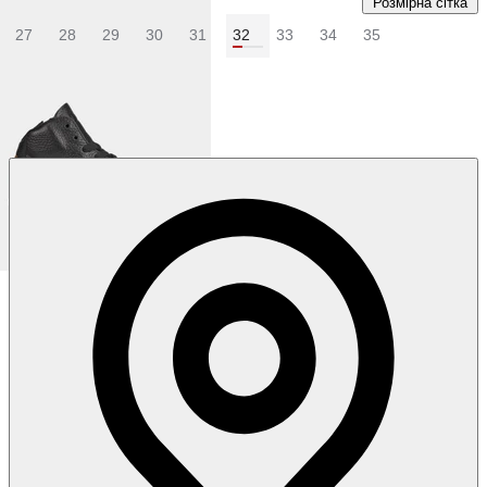
Розмірна сітка
27
28
29
30
31
32
33
34
35
Колір:
Білий