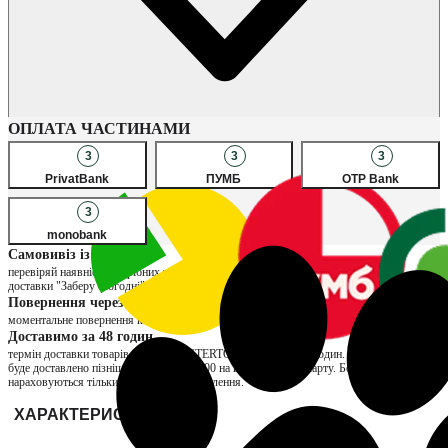
Наявність в магазинах
ОПЛАТА ЧАСТИНАМИ
3
3
3
PrivatBank
ПУМБ
OTP Bank
3
monobank
Самовивіз із магазину
перевіряй наявність потрібних товарів в улюблених магазинах, обирай спосіб
доставки "Заберу сьогодні" та сплачуй за товар вже при отриманні
Повернення через магазин
моментальне повернення коштів та можливість обміну на інший розмір
Доставимо за 48 годин
термін доставки товарів продавця INTERTOP складає до 48 годин. Якщо замовлення
буде доставлено пізніше, нарахуємо ₴200 на вашу бонусну карту. Бонуси
нараховуються тільки за отримані замовлення.
ХАРАКТЕРИСТИКИ