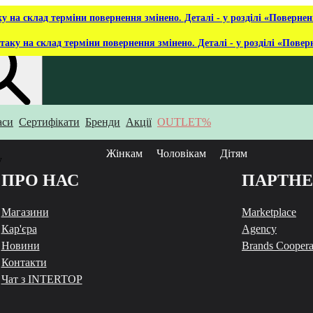
ку на склад терміни повернення змінено. Деталі - у розділі «Повернен
таку на склад терміни повернення змінено. Деталі - у розділі «Повер
аси
Сертифікати
Бренди
Акції
OUTLET%
укаєш?
Жінкам
Чоловікам
Дітям
у
ПРО НАС
ПАРТН
Магазини
Marketplace
Кар'єра
Agency
Новини
Brands Coopera
Контакти
Чат з INTERTOP