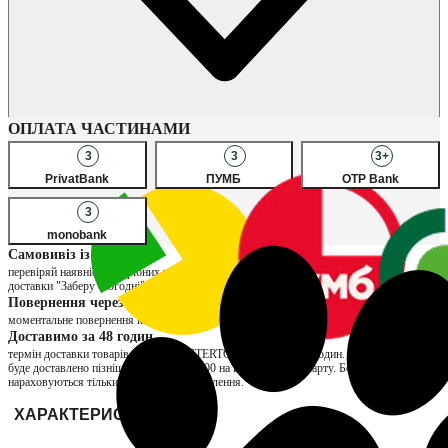
Наявність в магазинах
ОПЛАТА ЧАСТИНАМИ
3
3
3+
PrivatBank
ПУМБ
OTP Bank
3
monobank
Самовивіз із магазину
перевіряй наявність потрібних товарів в улюблених магазинах, обирай спосіб
доставки "Заберу сьогодні" та сплачуй за товар вже при отриманні
Повернення через магазин
моментальне повернення коштів та можливість обміну на інший розмір
Доставимо за 48 годин
термін доставки товарів продавця INTERTOP складає до 48 годин. Якщо замовлення
буде доставлено пізніше, нарахуємо ₴200 на вашу бонусну карту. Бонуси
нараховуються тільки за отримані замовлення.
ХАРАКТЕРИСТИКИ