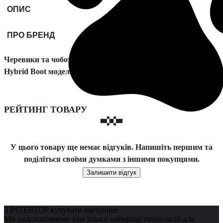
ОПИС
ПРО БРЕНД
Черевики та чоботи Tommy Hilfiger Core W Mix Cordura
Hybrid Boot модель FM0FM04807-BDS
РЕЙТИНГ ТОВАРУ
У цього товару ще немає відгуків. Напишіть першим та
поділіться своїми думками з іншими покупцями.
Залишити відгук
З INTERTOP купувати вигідніше
Ми надсилатимемо вам тільки найкращі пропозиції для