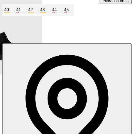
Розмірна сітка
40
41
42
43
44
45
Колір:
Чорний