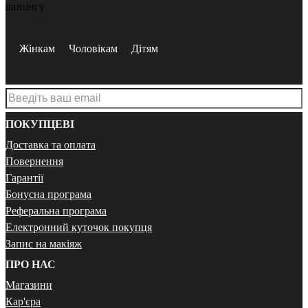
шопінгу
Жінкам
Чоловікам
Дітям
ПОКУПЦЕВІ
Доставка та оплата
Повернення
Гарантії
Бонусна програма
Реферальна програма
Електронний куточок покупця
Запис на макіяж
ПРО НАС
Магазини
Кар'єра