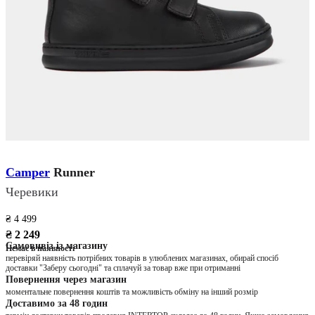
Camper
Runner
Черевики
₴ 4 499
₴ 2 249
Самовивіз із магазину
Немає в наявності
перевіряй наявність потрібних товарів в улюблених магазинах, обирай спосіб
доставки "Заберу сьогодні" та сплачуй за товар вже при отриманні
Повернення через магазин
моментальне повернення коштів та можливість обміну на інший розмір
Доставимо за 48 годин