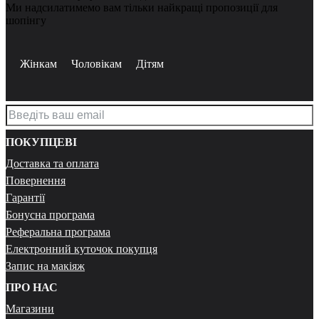
Ми надсилатимемо вам тільки найкращі пропозиції для
шопінгу
Жінкам
Чоловікам
Дітям
ПОКУПЦЕВІ
Доставка та оплата
Повернення
Гарантії
Бонусна програма
Реферальна програма
Електронний куточок покупця
Запис на макіяж
ПРО НАС
Магазини