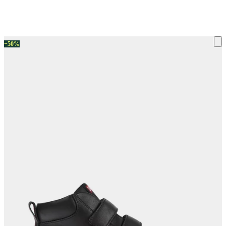
ку на склад терміни повернення змінено. Деталі - у розділі «Повернен
−50%