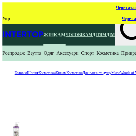
Через ата
Укр
Через а
ЖІНКАМ
ЧОЛОВІКАМ
ДІТЯМ
ДІМ
Розпродаж
Взуття
Одяг
Аксесуари
Спорт
Косметика
Прикр
Що ти ш
Головна
Шопінг
Косметика
Жінкам
Косметика
Для ванни та душу
Мило
Woods of 