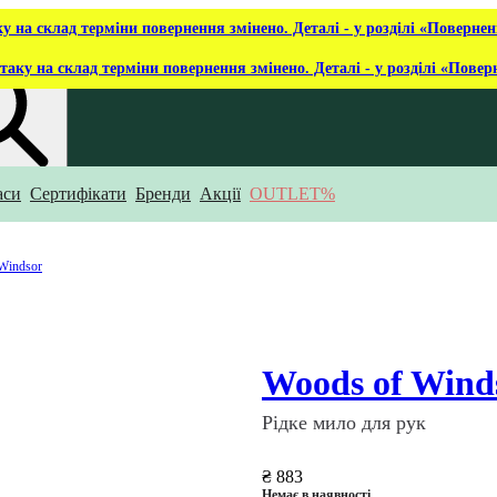
ку на склад терміни повернення змінено. Деталі - у розділі «Повернен
таку на склад терміни повернення змінено. Деталі - у розділі «Повер
аси
Сертифікати
Бренди
Акції
OUTLET%
укаєш?
Windsor
Woods of Wind
Рідке мило для рук
₴ 883
Немає в наявності