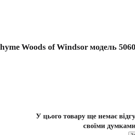
Thyme Woods of Windsor модель 506
У цього товару ще немає відг
своїми думками
За