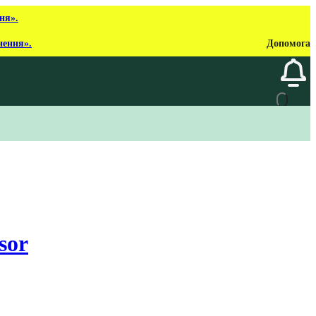
ня».
нення».
Допомога
sor