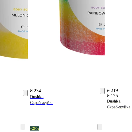
₴ 219
₴ 234
₴ 175
Dushka
Dushka
Скраб-жуйка
Скраб-жуйка
−20%