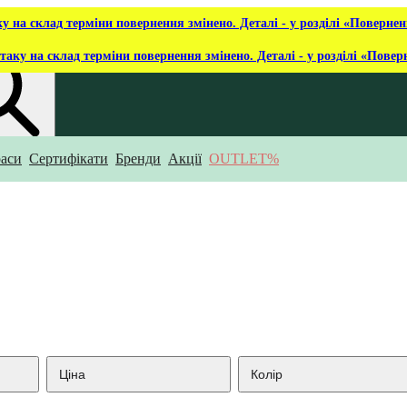
ку на склад терміни повернення змінено. Деталі - у розділі «Повернен
таку на склад терміни повернення змінено. Деталі - у розділі «Повер
аси
Сертифікати
Бренди
Акції
OUTLET%
укаєш?
Ціна
Колір