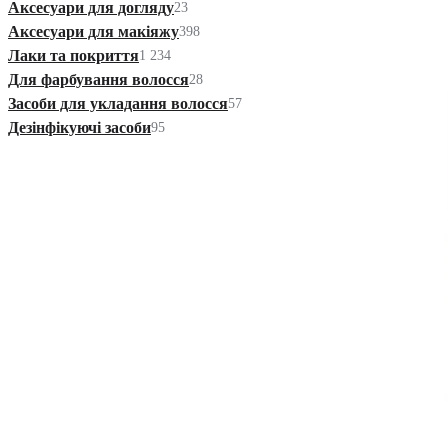
Аксесуари для догляду
23
Аксесуари для макіяжу
398
Лаки та покриття
1 234
Для фарбування волосся
28
Засоби для укладання волосся
57
Дезінфікуючі засоби
95