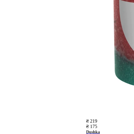
₴ 219
₴ 175
Dushka