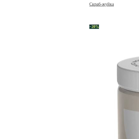
Скраб-жуйка
−20%