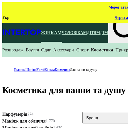
Через ата
Укр
Через а
ЖІНКАМ
ЧОЛОВІКАМ
ДІТЯМ
ДІМ
Розпродаж
Взуття
Одяг
Аксесуари
Спорт
Косметика
Прикр
Що ти ш
Головна
Шопінг
Б'юті
Жінкам
Косметика
Для ванни та душу
Косметика для ванни та душу
Парфумерія
274
Бренд
Макіяж для обличчя
1 770
Макіяж для очей та брів
1 679