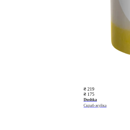
₴ 219
₴ 175
Dushka
Скраб-жуйка