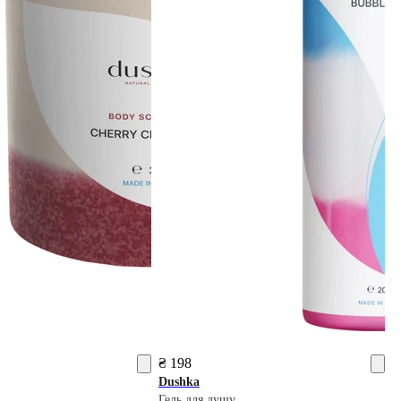
₴ 198
Dushka
Гель для душу