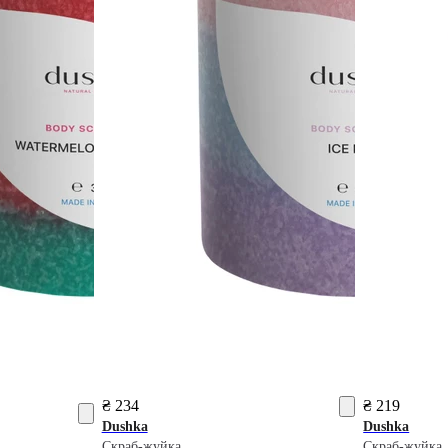
₴ 234
₴ 219
Dushka
Dushka
Скраб-жуйка
Скраб-жуйка