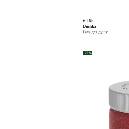
₴ 198
Dushka
Гель для душу
−20%