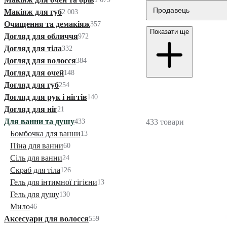
Продавець
Макіяж для губ
2 003
Очищення та демакіяж
357
Показати ще
Догляд для обличчя
972
Догляд для тіла
332
Догляд для волосся
384
Догляд для очей
148
Догляд для губ
254
Догляд для рук і нігтів
140
Догляд для ніг
21
Для ванни та душу
433
433 товари
Бомбочка для ванни
13
Піна для ванни
60
Сіль для ванни
24
Скраб для тіла
126
Гель для інтимної гігієни
13
Гель для душу
130
Мило
46
Аксесуари для волосся
559