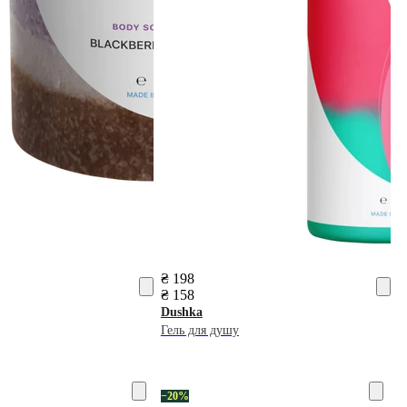
₴ 198
₴ 158
Dushka
Гель для душу
−20%