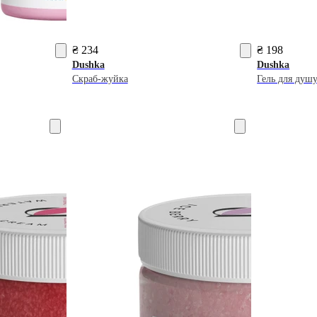
₴ 234
₴ 198
Dushka
Dushka
Скраб-жуйка
Гель для душ