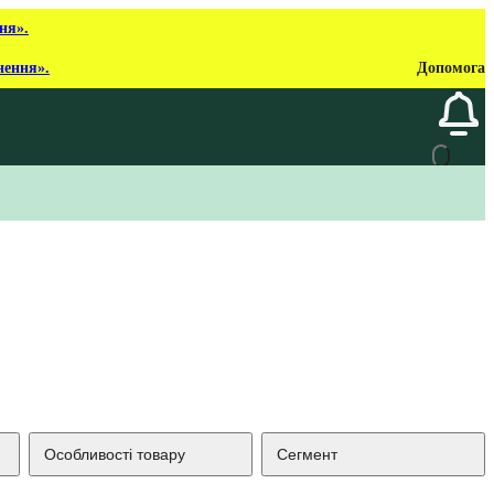
ня».
нення».
Допомога
Особливості товару
Сегмент