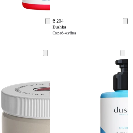
₴ 204
Dushka
у
Скраб-жуйка