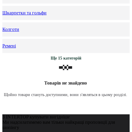
Шкарпетки та гольфи
Колготи
Ремені
Ще 15 категорій
Товарів не знайдено
Щойно товари стануть доступними, вони з'являться в цьому розділі.
З INTERTOP купувати вигідніше
Ми надсилатимемо вам тільки найкращі пропозиції для
шопінгу