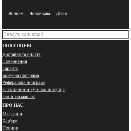
Жінкам
Чоловікам
Дітям
ПОКУПЦЕВІ
Доставка та оплата
Повернення
Гарантії
Бонусна програма
Реферальна програма
Електронний куточок покупця
Запис на макіяж
ПРО НАС
Магазини
Кар'єра
Новини