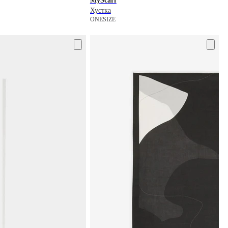
MyScarf
Хустка
ONESIZE