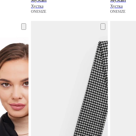
MyScarf
MyScarf
Хустка
Хустка
ONESIZE
ONESIZE