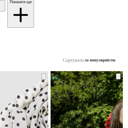
Показати ще
Сортувати:
за популярністю
−8%