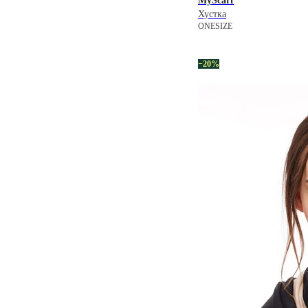
MyScarf
Хустка
ONESIZE
−20%