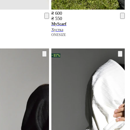
₴ 600
₴ 550
MyScarf
Хустка
ONESIZE
−11%