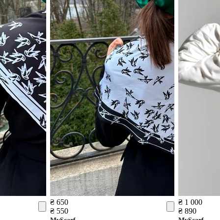
₴ 650
₴ 1 000
₴ 550
₴ 890