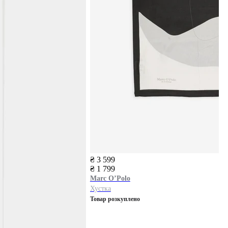
₴ 3 599
₴ 1 799
Marc O’Polo
Хустка
Товар розкуплено