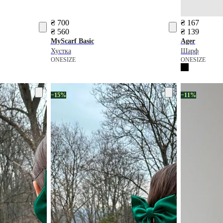
₴ 700
₴ 167
₴ 560
₴ 139
MyScarf
Basic
Ager
Хустка
Шарф
ONESIZE
ONESIZE
−15%
−11%