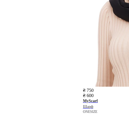
₴ 750
₴ 600
MyScarf
Шарф
ONESIZE