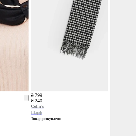
₴ 799
₴ 240
Colin’s
Шарф
Товар розкуплено