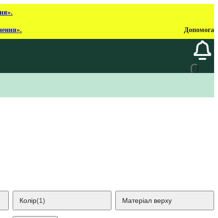
ня».
нення».
Допомога
Колір
(1)
Матеріал верху