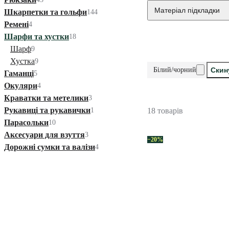
Матеріал підкладки
Шкарпетки та гольфи
144
Ремені
4
Шарфи та хустки
18
Шарф
9
Хустка
9
Білий/чорний
Скин
Гаманці
5
Окуляри
4
Краватки та метелики
3
Рукавиці та рукавички
1
18 товарів
Парасольки
10
Аксесуари для взуття
3
−20%
Дорожні сумки та валізи
4