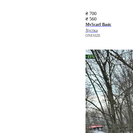
₴ 700
₴ 560
MyScarf
Basic
Хустка
ONESIZE
−15%