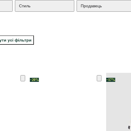
Стиль
Продавець
ути усі фільтри
−20%
−17%