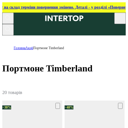
ку на склад терміни повернення змінено. Деталі - у розділі «Повернен
Головна
Акції
Портмоне Timberland
Портмоне Timberland
20 товарів
−30%
−48%