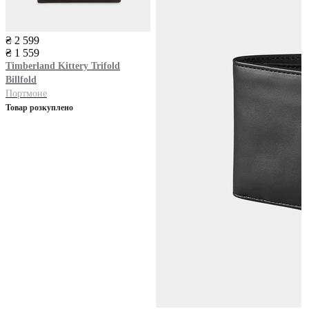
₴ 2 599
₴ 1 559
Timberland
Kittery Trifold
Billfold
Портмоне
Товар розкуплено