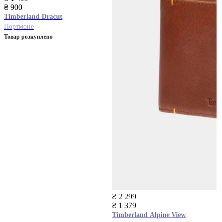
₴ 900
Timberland
Dracut
Портмоне
Товар розкуплено
₴ 2 299
₴ 1 379
Timberland
Alpine View