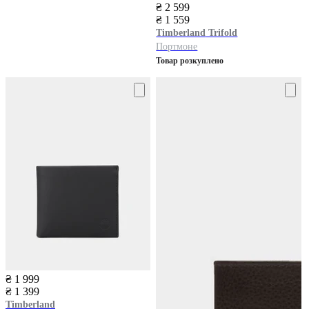
₴ 2 599
₴ 1 559
Timberland
Trifold
Портмоне
Товар розкуплено
₴ 1 999
₴ 1 399
Timberland