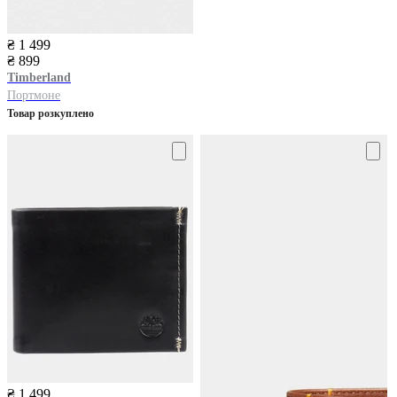
₴ 1 499
₴ 899
Timberland
Портмоне
Товар розкуплено
₴ 1 499