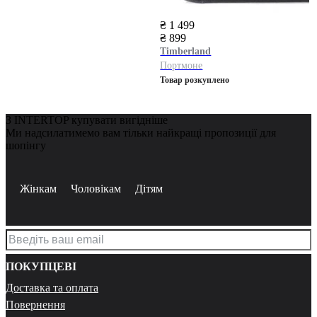
₴ 1 499
₴ 899
Timberland
Портмоне
Товар розкуплено
З INTERTOP купувати вигідніше
Ми надсилатимемо вам тільки найкращі пропозиції для
шопінгу
Жінкам
Чоловікам
Дітям
ПОКУПЦЕВІ
Доставка та оплата
Повернення