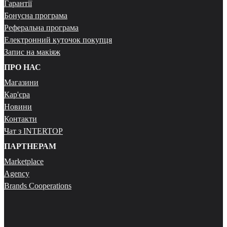
Гарантії
Бонусна програма
Реферальна програма
Електронний куточок покупця
Запис на макіяж
ПРО НАС
Магазини
Кар'єра
Новини
Контакти
Чат з INTERTOP
ПАРТНЕРАМ
Marketplace
Agency
Brands Cooperations