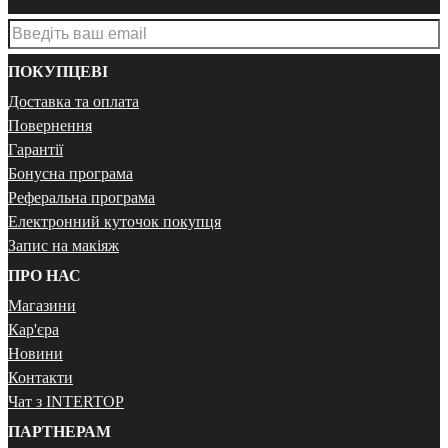
ПОКУПЦЕВІ
Доставка та оплата
Повернення
Гарантії
Бонусна програма
Реферальна програма
Електронний куточок покупця
Запис на макіяж
ПРО НАС
Магазини
Кар'єра
Новини
Контакти
Чат з INTERTOP
ПАРТНЕРАМ