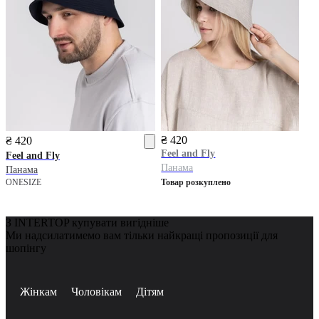
₴ 420
₴ 420
Feel and Fly
Feel and Fly
Панама
Панама
ONESIZE
Товар розкуплено
З INTERTOP купувати вигідніше
Ми надсилатимемо вам тільки найкращі пропозиції для
шопінгу
Жінкам
Чоловікам
Дітям