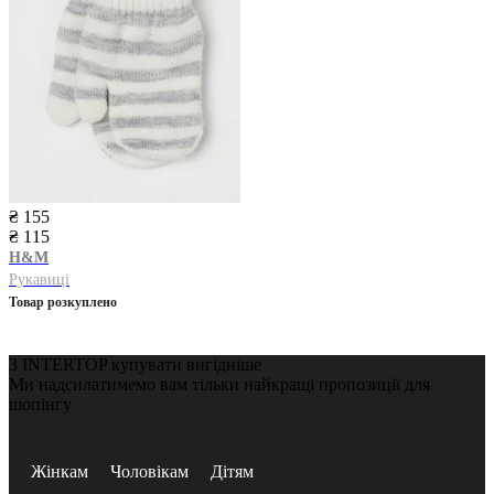
₴ 155
₴ 115
H&M
Рукавиці
Товар розкуплено
З INTERTOP купувати вигідніше
Ми надсилатимемо вам тільки найкращі пропозиції для
шопінгу
Жінкам
Чоловікам
Дітям