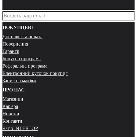
ПОКУПЦЕВІ
Доставка та оплата
Повернення
Гарантії
Бонусна програма
Реферальна програма
Електронний куточок покупця
Запис на макіяж
ПРО НАС
Магазини
Кар'єра
Новини
Контакти
Чат з INTERTOP