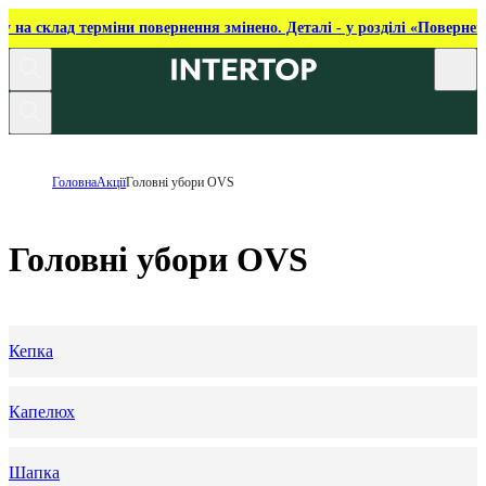
ку на склад терміни повернення змінено. Деталі - у розділі «Повернен
Головна
Акції
Головні убори OVS
Головні убори OVS
Кепка
Капелюх
Шапка