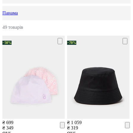
Панама
49 товарів
−50%
−70%
₴ 699
₴ 1 059
₴ 349
₴ 319