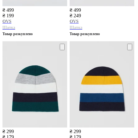
₴ 499
₴ 499
₴ 199
₴ 249
OVS
OVS
Шапка
Шапка
Товар розкуплено
Товар розкуплено
₴ 299
₴ 299
₴ 179
₴ 179