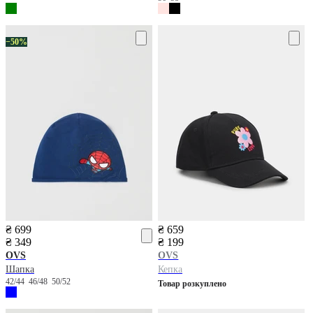
−50%
₴ 699
₴ 659
₴ 349
₴ 199
OVS
OVS
Шапка
Кепка
42/44
46/48
50/52
Товар розкуплено