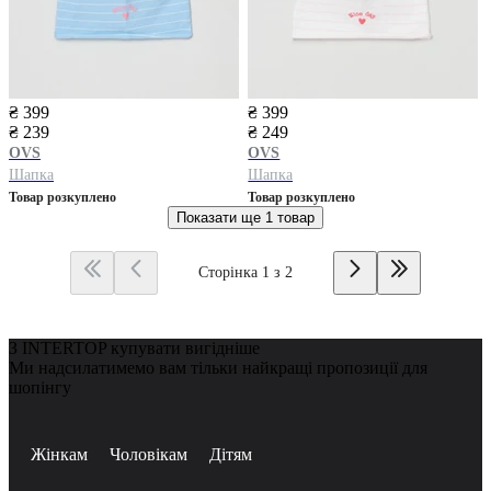
₴ 399
₴ 399
₴ 239
₴ 249
OVS
OVS
Шапка
Шапка
Товар розкуплено
Товар розкуплено
Показати ще
1 товар
Сторінка 1 з 2
З INTERTOP купувати вигідніше
Ми надсилатимемо вам тільки найкращі пропозиції для
шопінгу
Жінкам
Чоловікам
Дітям