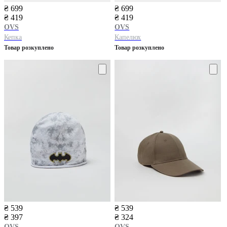
₴ 699
₴ 699
₴ 419
₴ 419
OVS
OVS
Кепка
Капелюх
Товар розкуплено
Товар розкуплено
₴ 539
₴ 539
₴ 397
₴ 324
OVS
OVS