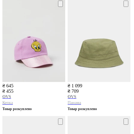
₴ 645
₴ 1 099
₴ 455
₴ 709
OVS
OVS
Кепка
Панама
Товар розкуплено
Товар розкуплено