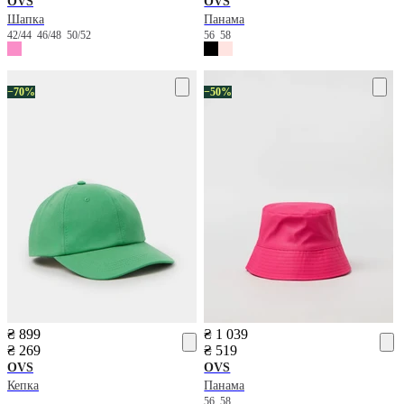
OVS
OVS
Шапка
Панама
42/44
46/48
50/52
56
58
−70%
−50%
₴ 899
₴ 1 039
₴ 269
₴ 519
OVS
OVS
Кепка
Панама
56
58