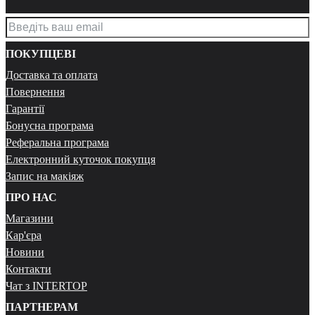
ПОКУПЦЕВІ
Доставка та оплата
Повернення
Гарантії
Бонусна програма
Реферальна програма
Електронний куточок покупця
Запис на макіяж
ПРО НАС
Магазини
Кар'єра
Новини
Контакти
Чат з INTERTOP
ПАРТНЕРАМ