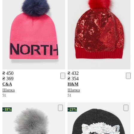
₴ 450
₴ 432
₴ 369
₴ 354
C&A
H&M
Шапка
Шапка
51
51
−18%
−23%