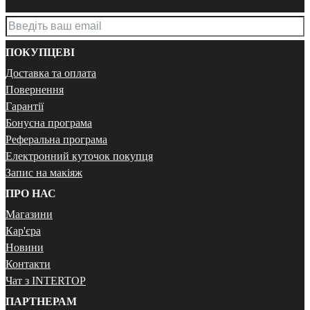
ПОКУПЦЕВІ
Доставка та оплата
Повернення
Гарантії
Бонусна програма
Реферальна програма
Електронний куточок покупця
Запис на макіяж
ПРО НАС
Магазини
Кар'єра
Новини
Контакти
Чат з INTERTOP
ПАРТНЕРАМ