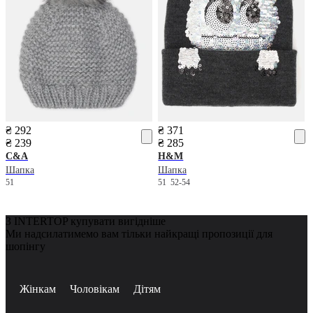
₴ 292
₴ 371
₴ 239
₴ 285
C&A
H&M
Шапка
Шапка
51
51
52-54
З INTERTOP купувати вигідніше
Ми надсилатимемо вам тільки найкращі пропозиції для
шопінгу
Жінкам
Чоловікам
Дітям