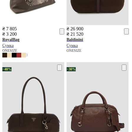
₴ 7 805
₴ 26 900
₴ 3 200
₴ 21 520
RoyalBag
Baldinini
Сумка
Сумка
ONESIZE
ONESIZE
3
−40%
−30%