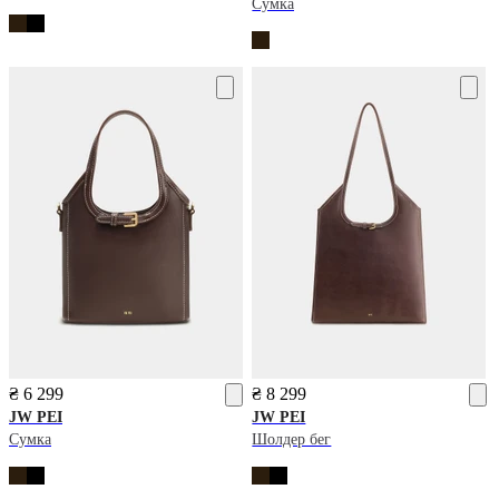
Сумка
₴ 6 299
₴ 8 299
JW PEI
JW PEI
Сумка
Шолдер бег