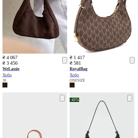
₴ 4 067
₴ 1 417
₴ 3 456
₴ 581
WeLassie
RoyalBag
Хобо
Хобо
30
ONESIZE
−43%