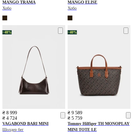
MANGO
TRAMA
MANGO
ELISE
Хобо
Хобо
−48%
−40%
₴ 8 999
₴ 9 589
₴ 4 724
₴ 5 759
VAGABOND
BARI MINI
Tommy Hilfiger
TH MONOPLAY
Шолдер бег
MINI TOTE LE