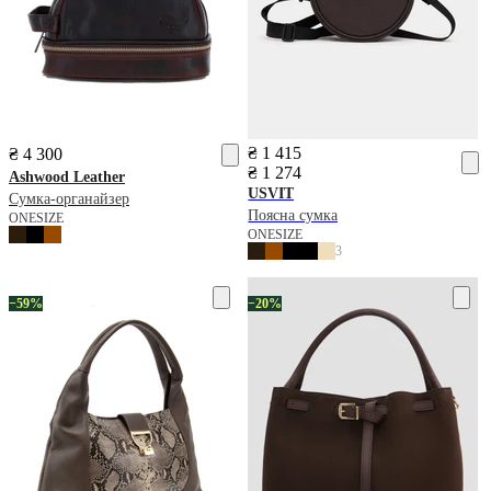
₴ 1 415
₴ 4 300
₴ 1 274
Ashwood Leather
USVIT
Сумка-органайзер
Поясна сумка
ONESIZE
ONESIZE
3
−59%
−20%