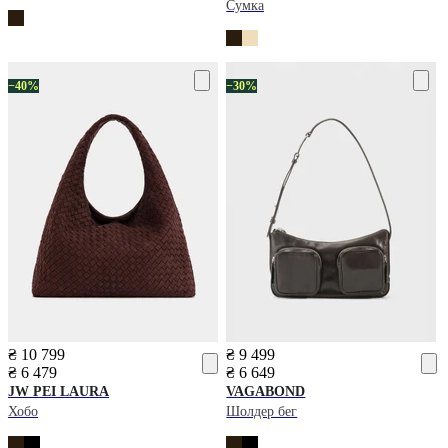
Сумка
−40%
−30%
₴ 10 799
₴ 9 499
₴ 6 479
₴ 6 649
JW PEI
LAURA
VAGABOND
Хобо
Шолдер бег