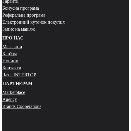
Гарантії
Бонусна програма
Реферальна програма
Електронний куточок покупця
Запис на макіяж
ПРО НАС
Магазини
Кар'єра
Новини
Контакти
Чат з INTERTOP
ПАРТНЕРАМ
Marketplace
Agency
Brands Cooperations