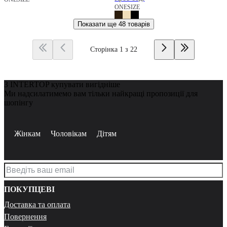
ONESIZE
Показати ще
48 товарів
Сторінка 1 з 22
З INTERTOP купувати вигідніше
Ми надсилатимемо вам тільки найкращі пропозиції для
шопінгу
Жінкам
Чоловікам
Дітям
ПОКУПЦЕВІ
Доставка та оплата
Повернення