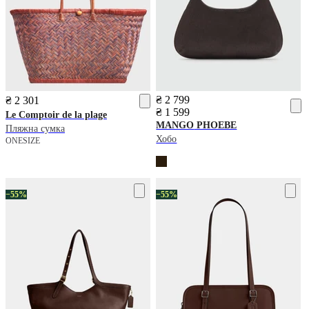
₴ 2 799
₴ 2 301
₴ 1 599
Le Comptoir de la plage
MANGO
PHOEBE
Пляжна сумка
Хобо
ONESIZE
−55%
−55%