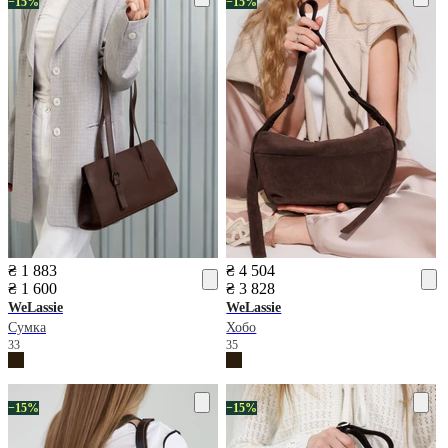
−15%
−15%
₴ 1 883
₴ 4 504
₴ 1 600
₴ 3 828
WeLassie
WeLassie
Сумка
Хобо
33
35
−15%
−15%