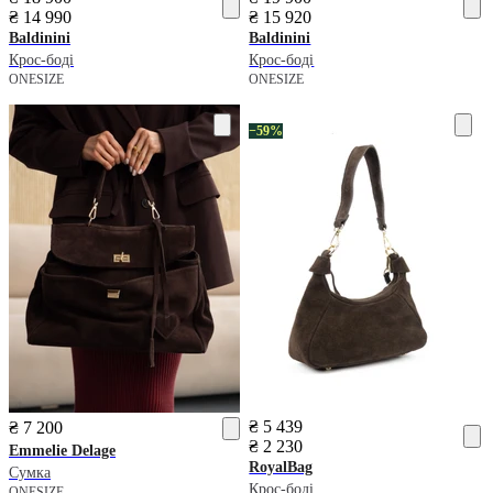
₴ 14 990
₴ 15 920
Baldinini
Baldinini
Крос-боді
Крос-боді
ONESIZE
ONESIZE
−59%
₴ 5 439
₴ 7 200
₴ 2 230
Emmelie Delage
RoyalBag
Сумка
Крос-боді
ONESIZE