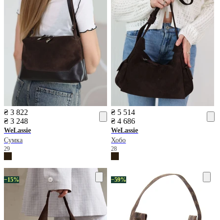
₴ 3 822
₴ 5 514
₴ 3 248
₴ 4 686
WeLassie
WeLassie
Сумка
Хобо
29
28
−15%
−59%