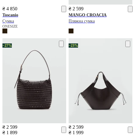
₴ 4 850
₴ 2 599
Toscanio
MANGO
CROACIA
Сумка
Пляжна сумка
ONESIZE
−27%
−23%
₴ 2 599
₴ 2 599
₴ 1 899
₴ 1 999