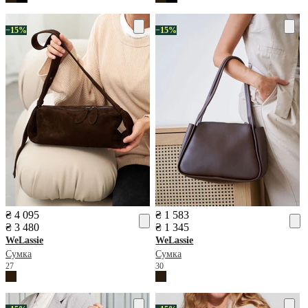
−15%
−15%
₴ 4 095
₴ 1 583
₴ 3 480
₴ 1 345
WeLassie
WeLassie
Сумка
Сумка
27
30