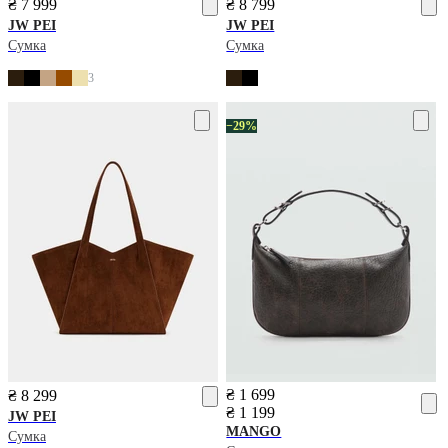
₴ 7 999
₴ 8 799
JW PEI
JW PEI
Сумка
Сумка
3
−29%
₴ 1 699
₴ 8 299
₴ 1 199
JW PEI
MANGO
Сумка