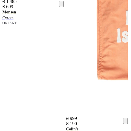
₴ 1 485
₴ 699
Monsen
Сумка
ONESIZE
₴ 999
₴ 190
Colin’s