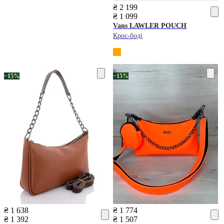
₴ 2 199
₴ 1 099
Vans
LAWLER POUCH
Крос-боді
−15%
−15%
₴ 1 638
₴ 1 774
₴ 1 392
₴ 1 507