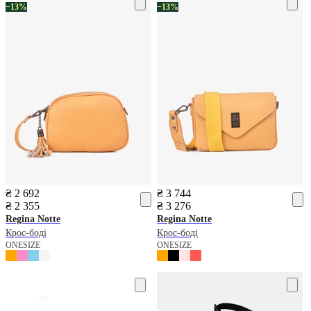
−13%
−13%
₴ 2 692
₴ 3 744
₴ 2 355
₴ 3 276
Regina Notte
Regina Notte
Крос-боді
Крос-боді
ONESIZE
ONESIZE