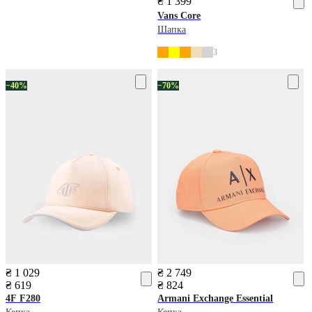
₴ 1 399
Vans
Core
Шапка
3
−40%
−70%
₴ 1 029
₴ 2 749
₴ 619
₴ 824
4F
F280
Armani Exchange
Essential