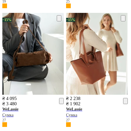
19
25
−15%
−15%
₴ 4 095
₴ 2 238
₴ 3 480
₴ 1 902
WeLassie
WeLassie
Сумка
Сумка
27
27