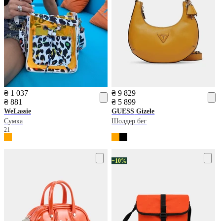
₴ 1 037
₴ 9 829
₴ 881
₴ 5 899
WeLassie
GUESS
Gizele
Сумка
Шолдер бег
21
−10%