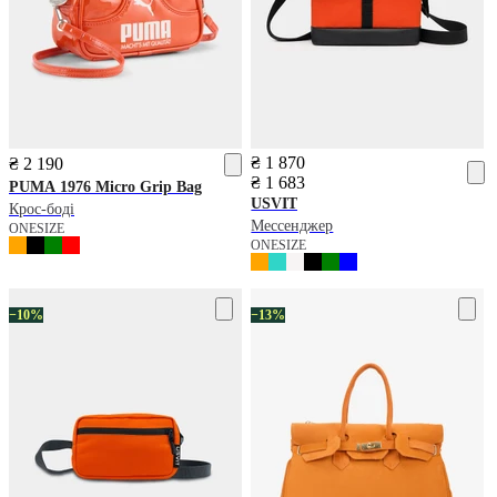
₴ 1 870
₴ 2 190
₴ 1 683
PUMA
1976 Micro Grip Bag
USVIT
Крос-боді
Мессенджер
ONESIZE
ONESIZE
−10%
−13%