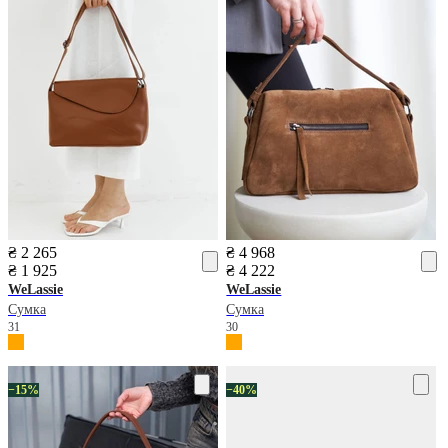
₴ 2 265
₴ 4 968
₴ 1 925
₴ 4 222
WeLassie
WeLassie
Сумка
Сумка
31
30
−15%
−40%