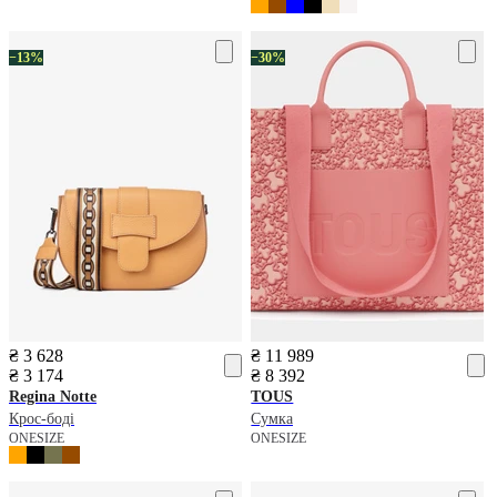
−13%
−30%
₴ 3 628
₴ 11 989
₴ 3 174
₴ 8 392
Regina Notte
TOUS
Крос-боді
Сумка
ONESIZE
ONESIZE