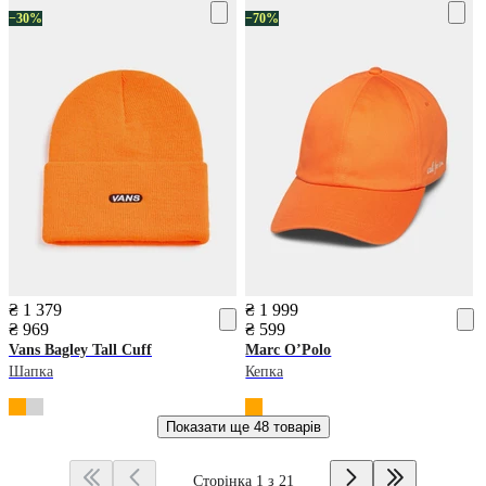
−30%
−70%
₴ 1 379
₴ 1 999
₴ 969
₴ 599
Vans
Bagley Tall Cuff
Marc O’Polo
Шапка
Кепка
Показати ще
48 товарів
Сторінка 1 з 21