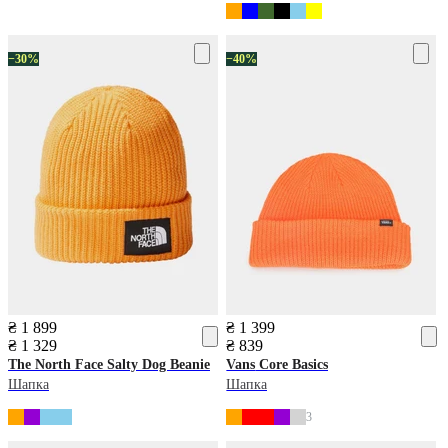
−30%
−40%
₴ 1 899
₴ 1 399
₴ 1 329
₴ 839
The North Face
Salty Dog Beanie
Vans
Core Basics
Шапка
Шапка
3