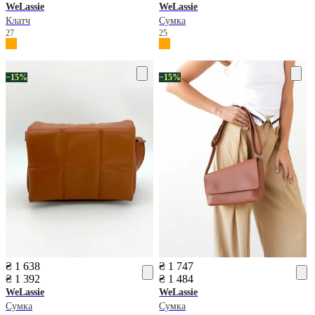
WeLassie
WeLassie
Клатч
Сумка
27
25
−15%
−15%
₴ 1 638
₴ 1 747
₴ 1 392
₴ 1 484
WeLassie
WeLassie
Сумка
Сумка