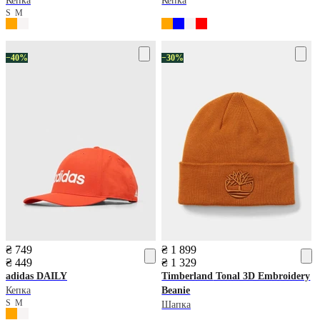
Кепка
Кепка
S
M
−40%
−30%
₴ 749
₴ 1 899
₴ 449
₴ 1 329
adidas
DAILY
Timberland
Tonal 3D Embroidery
Кепка
Beanie
S
M
Шапка