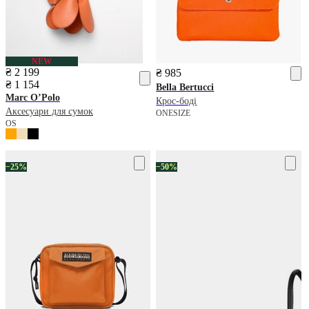
NEW
₴ 2 199
₴ 985
₴ 1 154
Bella Bertucci
Marc O’Polo
Крос-боді
Аксесуари для сумок
ONESIZE
OS
−25%
−50%