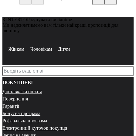
З INTERTOP купувати вигідніше
Ми надсилатимемо вам тільки найкращі пропозиції для
шопінгу
Жінкам
Чоловікам
Дітям
ПОКУПЦЕВІ
Доставка та оплата
Повернення
Гарантії
Бонусна програма
Реферальна програма
Електронний куточок покупця
Запис на макіяж