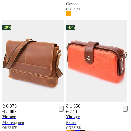
Сумки
ONESIZE
−39%
−45%
₴ 6 373
₴ 1 350
₴ 3 887
₴ 743
Vintage
Vintage
Мессенджер
Клатч
ONESIZE
ONESIZE