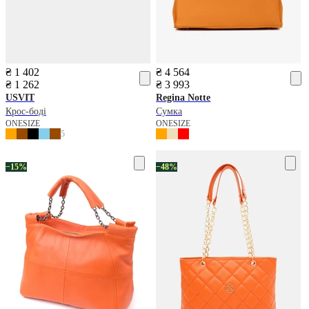
₴ 1 402
₴ 4 564
₴ 1 262
₴ 3 993
USVIT
Regina Notte
Крос-боді
Сумка
ONESIZE
ONESIZE
5
−15%
−48%