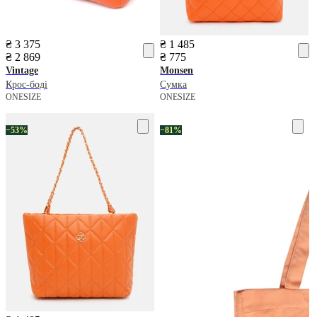
₴ 3 375
₴ 1 485
₴ 2 869
₴ 775
Vintage
Monsen
Крос-боді
Сумка
ONESIZE
ONESIZE
−53%
−81%