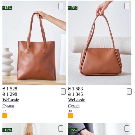
−15%
−15%
₴ 1 528
₴ 1 583
₴ 1 298
₴ 1 345
WeLassie
WeLassie
Сумка
Сумка
37
30
−15%
−15%