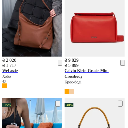
₴ 2 020
₴ 9 829
₴ 1 717
₴ 5 899
WeLassie
Calvin Klein
Gracie Mini
Хобо
Crossbody
43
Крос-боді
−15%
−40%