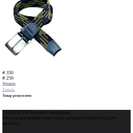
₴ 350
₴ 250
Weatro
Ремінь
Товар розкуплено
З INTERTOP купувати вигідніше
Ми надсилатимемо вам тільки найкращі пропозиції для
шопінгу