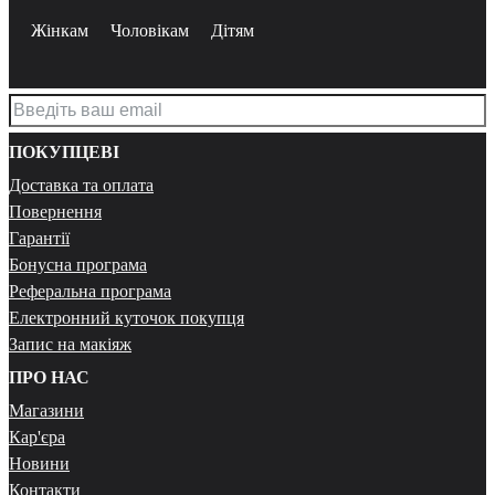
Жінкам
Чоловікам
Дітям
ПОКУПЦЕВІ
Доставка та оплата
Повернення
Гарантії
Бонусна програма
Реферальна програма
Електронний куточок покупця
Запис на макіяж
ПРО НАС
Магазини
Кар'єра
Новини
Контакти