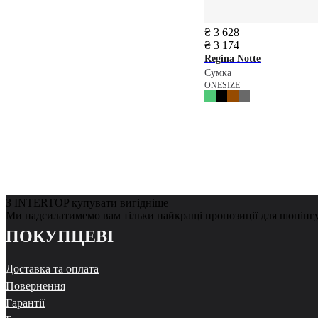
₴ 3 628
₴ 3 174
Regina Notte
Сумка
ONESIZE
З INTERTOP купувати вигідніше
Ми надсилатимемо вам тільки найкращі пропозиції для шопінг
ПОКУПЦЕВІ
Доставка та оплата
Повернення
Гарантії