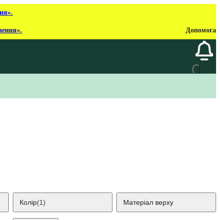
ня».
нення».
Допомога
Колір
(1)
Матеріал верху