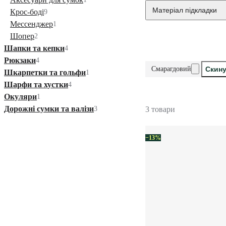
Матеріал підкладки
Крос-боді
9
Мессенджер
1
Шопер
2
Шапки та кепки
4
Рюкзаки
4
Смарагдовий
Скину
Шкарпетки та гольфи
1
Шарфи та хустки
4
Окуляри
1
Дорожні сумки та валізи
3
3 товари
−13%