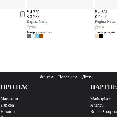
₴ 4 330
₴ 4 681
₴ 3 788
₴ 4 095
Regina Notte
Regina Notte
Сумка
Сумка
Товар розкуплено
Товар розкупл
Жінкам
Чоловікам
Дітям
у
ПРО НАС
ПАРТН
Магазини
Marketplace
Кар'єра
Agency
Новини
Brands Coopera