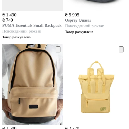
₴ 1 490
₴ 5 995
₴ 740
Osprey
Quasar
PUMA
Essentials Small Backpack
Повсякденний рюкзак
Повсякденний рюкзак
Товар розкуплено
Товар розкуплено
₴ 1 500
₴ 2 770