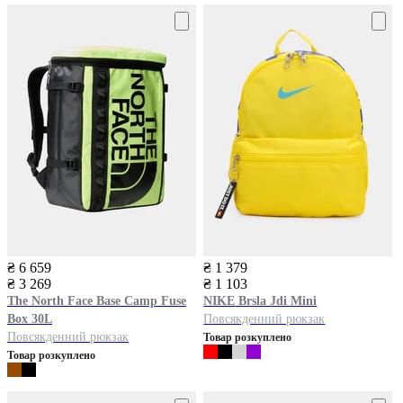
₴ 6 659
₴ 1 379
₴ 3 269
₴ 1 103
The North Face
Base Camp Fuse
NIKE
Brsla Jdi Mini
Box 30L
Повсякденний рюкзак
Повсякденний рюкзак
Товар розкуплено
Товар розкуплено