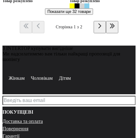
Товар розкуплено
Товар розкуплено
Показати ще
32 товари
Сторінка 1 з 2
З INTERTOP купувати вигідніше
Ми надсилатимемо вам тільки найкращі пропозиції для
шопінгу
Жінкам
Чоловікам
Дітям
ПОКУПЦЕВІ
Доставка та оплата
Повернення
Гарантії