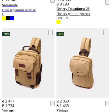
₴ 8 190
Samsonite
Osprey
Downburst 26
Повсякденний рюкзак
Повсякденний рюкзак
L
ONESIZE
−30%
−30%
₴ 2 477
₴ 2 050
₴ 1 734
₴ 1 435
Vintage
Vintage