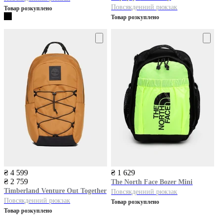
Повсякденний рюкзак
Товар розкуплено
Товар розкуплено
₴ 4 599
₴ 1 629
₴ 2 759
The North Face
Bozer Mini
Timberland
Venture Out Together
Повсякденний рюкзак
Повсякденний рюкзак
Товар розкуплено
Товар розкуплено