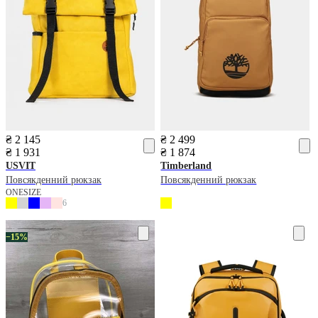
₴ 2 145
₴ 2 499
₴ 1 931
₴ 1 874
USVIT
Timberland
Повсякденний рюкзак
Повсякденний рюкзак
ONESIZE
6
−15%