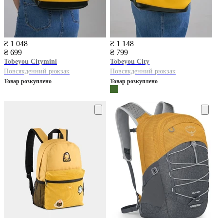
₴ 1 048
₴ 1 148
₴ 699
₴ 799
Tobeyou
Citymini
Tobeyou
City
Повсякденний рюкзак
Повсякденний рюкзак
Товар розкуплено
Товар розкуплено