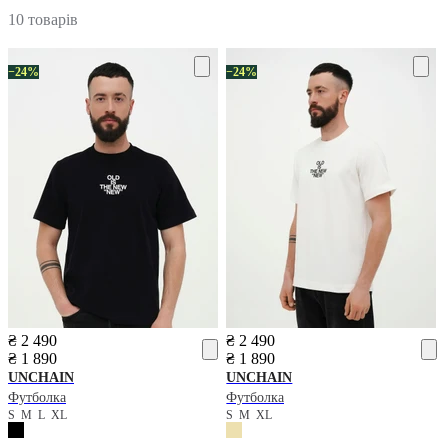
10 товарів
−24%
−24%
₴ 2 490
₴ 2 490
₴ 1 890
₴ 1 890
UNCHAIN
UNCHAIN
Футболка
Футболка
S
M
L
XL
S
M
XL