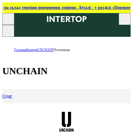
ку на склад терміни повернення змінено. Деталі - у розділі «Повернен
Головна
Бренди
UNCHAIN
Чоловікам
UNCHAIN
Одяг