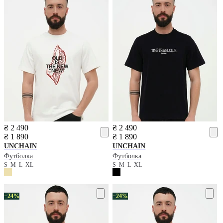
₴ 2 490
₴ 2 490
₴ 1 890
₴ 1 890
UNCHAIN
UNCHAIN
Футболка
Футболка
S
M
L
XL
S
M
L
XL
−24%
−24%