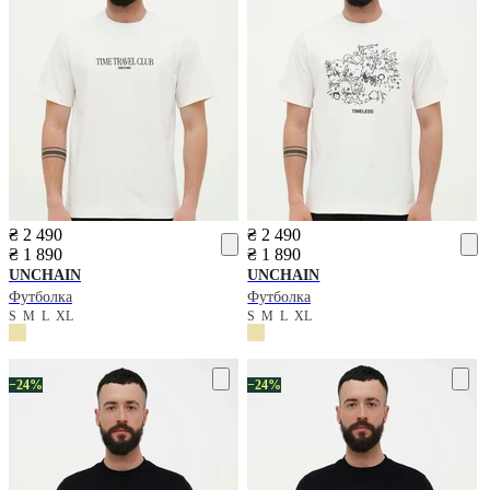
₴ 2 490
₴ 2 490
₴ 1 890
₴ 1 890
UNCHAIN
UNCHAIN
Футболка
Футболка
S
M
L
XL
S
M
L
XL
−24%
−24%