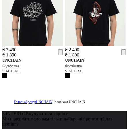
₴ 2 490
₴ 2 490
₴ 1 890
₴ 1 890
UNCHAIN
UNCHAIN
Футболка
Футболка
S
M
L
XL
S
M
L
XL
Головна
Бренди
UNCHAIN
Чоловікам UNCHAIN
З INTERTOP купувати вигідніше
Ми надсилатимемо вам тільки найкращі пропозиції для
шопінгу