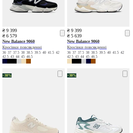
₴ 9 399
₴ 9 399
₴ 6 579
₴ 5 639
New Balance
9060
New Balance
9060
Кросівки повсякденні
Кросівки повсякденні
36
37
37.5
38
38.5
39.5
40
41.5
42
36
37
37.5
38
38.5
39.5
40
41.5
42
42.5
43
44
45
46.5
42.5
43
44
45
46.5
−30%
−30%