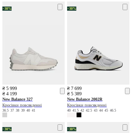
−30%
−30%
₴ 5 999
₴ 7 699
₴ 4 199
₴ 5 389
New Balance
327
New Balance
2002R
Кросівки повсякденні
Кросівки повсякденні
36.5
37
38
39
40
41
40
41.5
42
42.5
43
44
45
46.5
−30%
−30%