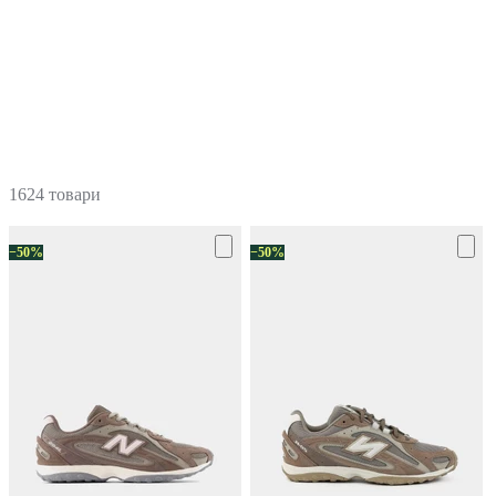
1624 товари
−50%
−50%