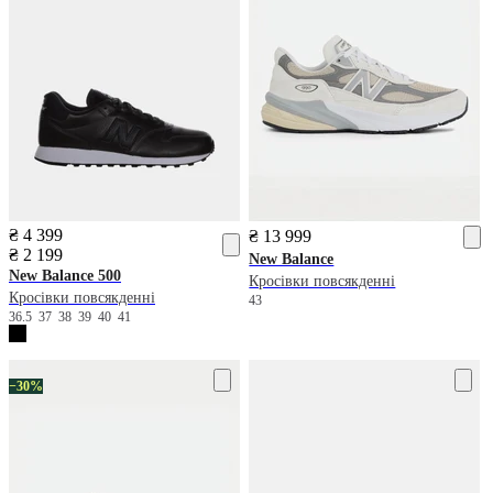
₴ 4 399
₴ 13 999
₴ 2 199
New Balance
New Balance
500
Кросівки повсякденні
Кросівки повсякденні
43
36.5
37
38
39
40
41
−30%