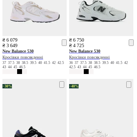
₴ 6 079
₴ 6 750
₴ 3 649
₴ 4 725
New Balance
530
New Balance
530
Кросівки повсякденні
Кросівки повсякденні
37
37.5
38
38.5
39.5
40
41.5
42
42.5
36
37
37.5
38
38.5
39.5
40
41.5
42
43
44
45
46.5
42.5
43
44
45
46.5
−30%
−40%