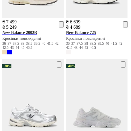
₴ 7 499
₴ 6 699
₴ 5 249
₴ 4 689
New Balance
2002R
New Balance
725
Кросівки повсякденні
Кросівки повсякденні
36
37
37.5
38
38.5
39.5
40
41.5
42
36
37
37.5
38
38.5
39.5
40
41.5
42
42.5
43
44
45
46.5
42.5
43
44
45
46.5
−30%
−40%