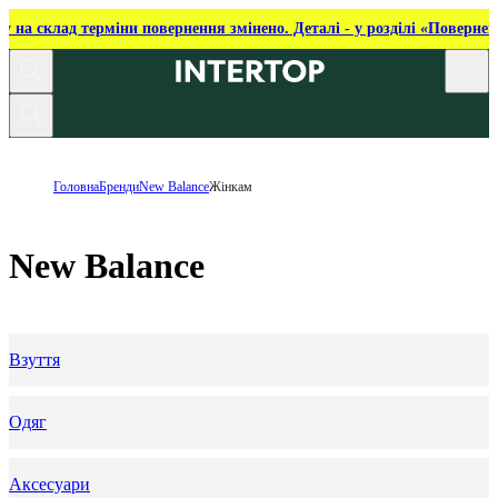
ку на склад терміни повернення змінено. Деталі - у розділі «Повернен
Головна
Бренди
New Balance
Жінкам
New Balance
Взуття
Одяг
Аксесуари