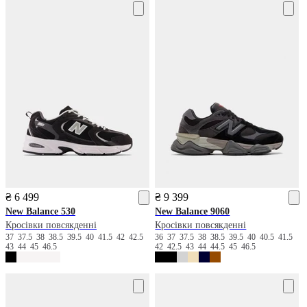
₴ 6 499
₴ 9 399
New Balance
530
New Balance
9060
Кросівки повсякденні
Кросівки повсякденні
37
37.5
38
38.5
39.5
40
41.5
42
42.5
36
37
37.5
38
38.5
39.5
40
40.5
41.5
43
44
45
46.5
42
42.5
43
44
44.5
45
46.5