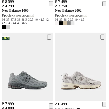
₴ 8 599
₴ 7 499
₴ 4 299
₴ 3 750
New Balance
1000
New Balance
2002
Кросівки повсякденні
Кросівки повсякденні
36
37
37.5
38
38.5
39.5
40
41.5
42
36
37
38
39.5
40
41.5
42.5
43
44
45
46.5
−40%
₴ 7 999
₴ 6 499
₴ 4 800