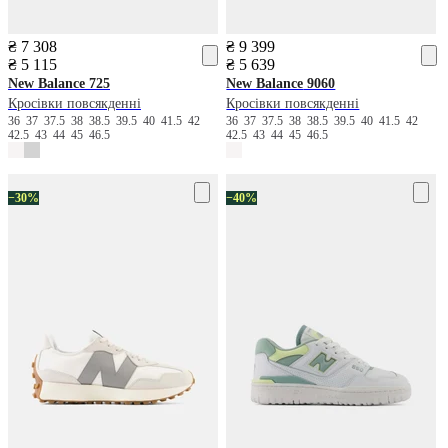
₴ 7 308
₴ 9 399
₴ 5 115
₴ 5 639
New Balance
725
New Balance
9060
Кросівки повсякденні
Кросівки повсякденні
36
37
37.5
38
38.5
39.5
40
41.5
42
36
37
37.5
38
38.5
39.5
40
41.5
42
42.5
43
44
45
46.5
42.5
43
44
45
46.5
−30%
−40%