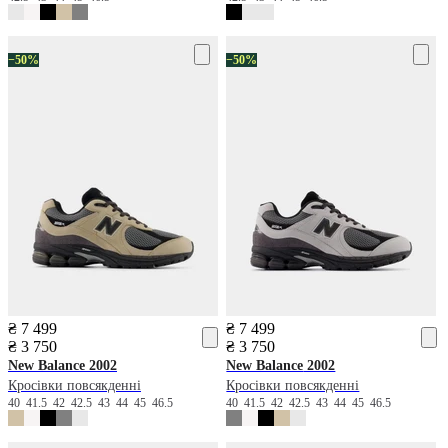
−50%
−50%
₴ 7 499
₴ 7 499
₴ 3 750
₴ 3 750
New Balance
2002
New Balance
2002
Кросівки повсякденні
Кросівки повсякденні
40
41.5
42
42.5
43
44
45
46.5
40
41.5
42
42.5
43
44
45
46.5