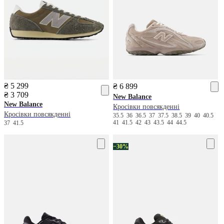
₴ 5 299
₴ 6 899
₴ 3 709
New Balance
New Balance
Кросівки повсякденні
Кросівки повсякденні
35.5
36
36.5
37
37.5
38.5
39
40
40.5
41
41.5
42
43
43.5
44
44.5
37
41.5
−30%