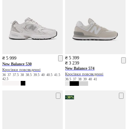
₴ 5 399
₴ 5 999
₴ 3 239
New Balance
530
New Balance
574
Кросівки повсякденні
Кросівки повсякденні
36
37
37.5
38
38.5
39.5
40
40.5
41.5
42.5
36.5
37
38
39
40
41
−30%