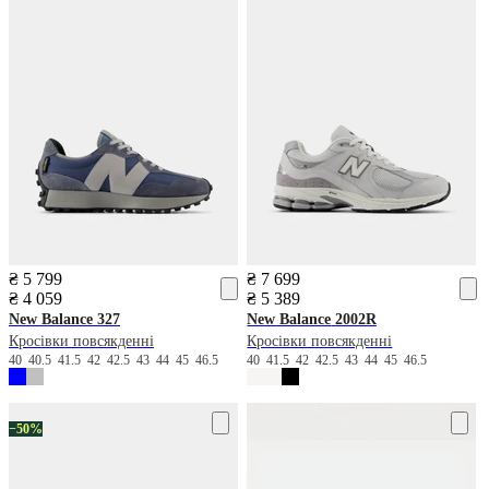
₴ 5 799
₴ 7 699
₴ 4 059
₴ 5 389
New Balance
327
New Balance
2002R
Кросівки повсякденні
Кросівки повсякденні
40
40.5
41.5
42
42.5
43
44
45
46.5
40
41.5
42
42.5
43
44
45
46.5
−50%