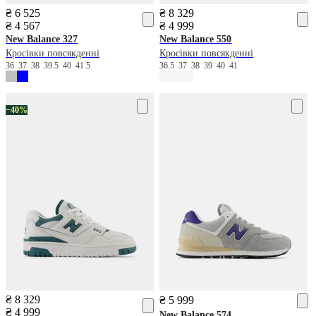
₴ 6 525
₴ 8 329
₴ 4 567
₴ 4 999
New Balance
327
New Balance
550
Кросівки повсякденні
Кросівки повсякденні
36
37
38
39.5
40
41.5
36.5
37
38
39
40
41
−40%
₴ 8 329
₴ 5 999
₴ 4 999
New Balance
574