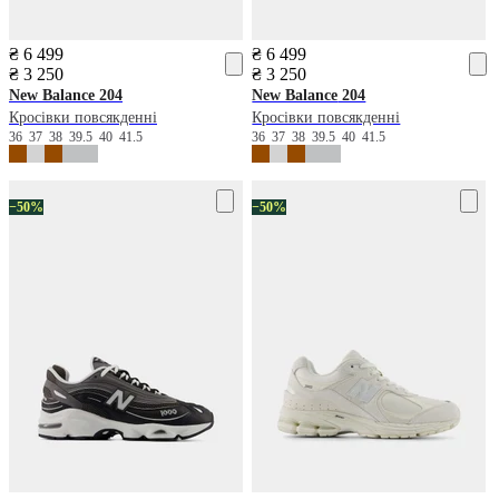
₴ 6 499
₴ 6 499
₴ 3 250
₴ 3 250
New Balance
204
New Balance
204
Кросівки повсякденні
Кросівки повсякденні
36
37
38
39.5
40
41.5
36
37
38
39.5
40
41.5
−50%
−50%