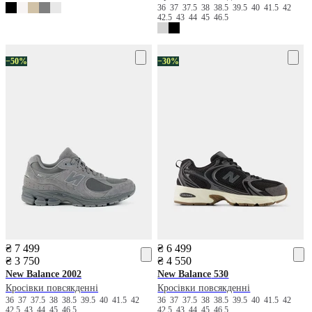
36
37
37.5
38
38.5
39.5
40
41.5
42
42.5
43
44
45
46.5
−50%
−30%
₴ 7 499
₴ 6 499
₴ 3 750
₴ 4 550
New Balance
2002
New Balance
530
Кросівки повсякденні
Кросівки повсякденні
36
37
37.5
38
38.5
39.5
40
41.5
42
36
37
37.5
38
38.5
39.5
40
41.5
42
42.5
43
44
45
46.5
42.5
43
44
45
46.5