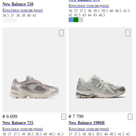
New Balance
550
Кросівки повсякденні
Кросівки повсякденні
36
37
37.5
38
38.5
39.5
40
40.5
41.5
42
42.5
43
44
45
46.5
36.5
37
38
39
40
41
₴ 6 699
₴ 7 799
New Balance
725
New Balance
1906R
Кросівки повсякденні
Кросівки повсякденні
36
37
37.5
38
38.5
39.5
40
40.5
41.5
37
37.5
38
38.5
39.5
40
40.5
41.5
42