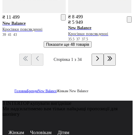
₴ 8 499
₴ 11 499
₴ 5 949
New Balance
New Balance
Кросівки повсякденні
Кросівки повсякденні
39
41
43
35.5
37
37.5
Показати ще
48 товарів
Сторінка 1 з 34
Головна
Бренди
New Balance
Жінкам New Balance
З INTERTOP купувати вигідніше
Ми надсилатимемо вам тільки найкращі пропозиції для
шопінгу
Жінкам
Чоловікам
Дітям