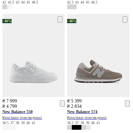
42
42.5
43
44
45
46.5
42.5
43
44
45
46.5
−40%
−48%
₴ 7 999
₴ 5 399
₴ 4 799
₴ 2 834
New Balance
550
New Balance
574
Кросівки повсякденні
Кросівки повсякденні
36.5
37
38
39
40
41
36.5
37
38
39
40
41