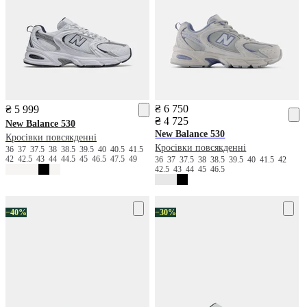
₴ 6 750
₴ 5 999
₴ 4 725
New Balance
530
New Balance
530
Кросівки повсякденні
Кросівки повсякденні
36
37
37.5
38
38.5
39.5
40
40.5
41.5
42
42.5
43
44
44.5
45
46.5
47.5
49
36
37
37.5
38
38.5
39.5
40
41.5
42
42.5
43
44
45
46.5
−40%
−30%