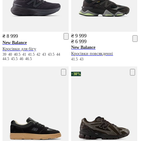
₴ 9 999
₴ 8 999
₴ 6 999
New Balance
New Balance
Кросівки для бігу
Кросівки повсякденні
39
40
40.5
41
41.5
42
43
43.5
44
44.5
45.5
46
46.5
41.5
43
−30%