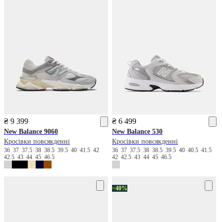
₴ 9 399
₴ 6 499
New Balance
9060
New Balance
530
Кросівки повсякденні
Кросівки повсякденні
36
37
37.5
38
38.5
39.5
40
41.5
42
36
37
37.5
38
38.5
39.5
40
40.5
41.5
42.5
43
44
45
46.5
42
42.5
43
44
45
46.5
−40%